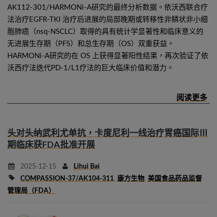
AK112-301/HARMONi-A研究的最终分析数据。依沃西联合疗
法治疗EGFR-TKI 治疗后进展的局部晚期或转移性非鳞状非小细
胞肺癌（nsq-NSCLC）取得的具有统计学显著性和临床意义的
无进展生存期（PFS）和总生存期（OS）双重获益。
HARMONi-A研究的在 OS 上获得显著阳性结果，再次验证了依
沃西疗法迭代PD-1/L1疗法的巨大临床价值和潜力。
头对头纳武利尤单抗，卡度尼利一线治疗胃癌国际Ⅲ
期临床获FDA批准开展
2025-12-15
Lihui Bai
COMPASSION-37/AK104-311
,
康方生物
,
美国食品药品监督
管理局（FDA）