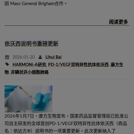
团 Mass General Brigham合作。
依沃西说明书重磅更新
2026-01-20
Lihui Bai
HARMONi-A研究
,
PD-1/VEGF双特异性抗体依沃西
,
康方生
物
,
非鳞状非小细胞肺癌
2026年1月7日，康方生物宣布，国家药品监督管理局已批准公
司自主研发的全球首创PD-1/VEGF双特异性抗体依沃西（商品
名：依达方®）说明书的一项重要更新。此次更新纳入了