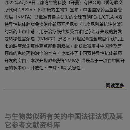
2022年6月29日，康方生物科技（开曼）有限公司（香港联交
所代码：9926，下称“康方生物”）宣布，中国国家药品监督管
理局（NMPA）已批准其自主研发的全球首创PD-1/CTLA-4双
特异性抗体肿瘤免疫治疗新药开坦尼®（卡度尼利单抗注射液）
的新药上市申请，用于治疗既往接受含铂化疗治疗失败的复发
或转移性宫颈癌（R/MCC）患者。 开坦尼®是全球首个获批上
市的肿瘤双免疫检查点抑制剂双抗，此获批将填补中国晚期宫
颈癌的免疫药物治疗的空白，也填补了中国双特异性抗体新药
开发的空白。本次开坦尼®获得NMPA批准是基于一项在中国开
展的多中心、开放性、单臂、II期关键性…
与生物类似药有关的中国法律法规及其
它参考文献资料库