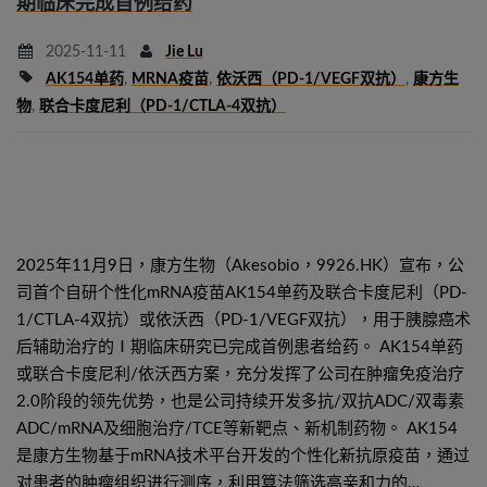
期临床完成首例给药
2025-11-11
Jie Lu
AK154单药
,
MRNA疫苗
,
依沃西（PD-1/VEGF双抗）
,
康方生
物
,
联合卡度尼利（PD-1/CTLA-4双抗）
2025年11月9日，康方生物（Akesobio，9926.HK）宣布，公
司首个自研个性化mRNA疫苗AK154单药及联合卡度尼利（PD-
1/CTLA-4双抗）或依沃西（PD-1/VEGF双抗），用于胰腺癌术
后辅助治疗的Ⅰ期临床研究已完成首例患者给药。 AK154单药
或联合卡度尼利/依沃西方案，充分发挥了公司在肿瘤免疫治疗
2.0阶段的领先优势，也是公司持续开发多抗/双抗ADC/双毒素
ADC/mRNA及细胞治疗/TCE等新靶点、新机制药物。 AK154
是康方生物基于mRNA技术平台开发的个性化新抗原疫苗，通过
对患者的肿瘤组织进行测序，利用算法筛选高亲和力的…