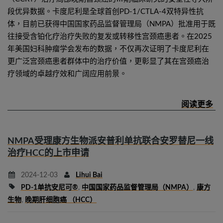
段优异数据。卡度尼利是全球首创PD-1/CTLA-4双特异性抗
体，目前已获得中国国家药品监督管理局（NMPA）批准用于既
往接受含铂化疗治疗失败的复发或转移性宫颈癌患者。在2025
年美国妇科肿瘤学会发布的数据，不仅再次证明了卡度尼利在
更广泛宫颈癌患者群体中的治疗价值，更彰显了其在宫颈癌治
疗领域的卓越疗效和广阔应用前景。
NMPA受理康方生物派安普利单抗联合安罗替尼一线
治疗HCC的上市申请
2024-12-03
Lihui Bai
PD-1单抗安尼可®
,
中国国家药品监督管理局（NMPA）
,
康方
生物
,
晚期肝细胞癌 （HCC）