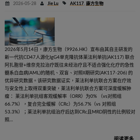
2026-05-28
Jie Lu
AK117
,
康方生物
2026年5月14日，康方生物（9926.HK）宣布由其自主研发的
新一代抗CD47人源化IgG4单克隆抗体莱法利单抗(AK117) 联合
阿扎胞苷+维奈克拉治疗既往未经治疗且不适合强化化疗的急性
髓系白血病(AML)的随机、双盲、对照II期研究(AK117-206) 的
优异研究数据。该研究数据证实，莱法利单抗联合方案在疗效
与安全性上取得双重突破，莱法利单抗联合方案可深度缓解肿
瘤： 莱法利单抗组客观缓解率（ORR）为0% （vs对照组
66.7%），复合完全缓解（CRc）为56.7%（vs 对照组
53.3%）；莱法利单抗组治疗后达到CRc且MRD阴性的比例较对
照…