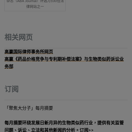
杂志（ABA Journal）评选为100佳法
律网站之一
相关网页
高赢国际律师事务所网页
高赢《药品价格竞争与专利期补偿法案》与生物类似药诉讼业
务部
订阅
「聚焦大分子」每月摘要
每月摘要环绕发展日新月异的生物类似药行业，提供有关监管
问题、诉讼、立法和其他新闻的分析。
订阅>>