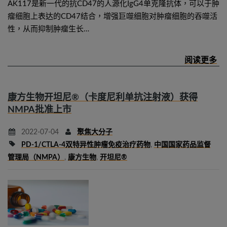
AK117是新一代的抗CD47的人源化IgG4单克隆抗体，可以于肿
瘤细胞上表达的CD47结合，增强巨噬细胞对肿瘤细胞的吞噬活
性，从而抑制肿瘤生长…
康方生物开坦尼®（卡度尼利单抗注射液）获得
NMPA批准上市
2022-07-04
聚焦大分子
PD-1/CTLA-4双特异性肿瘤免疫治疗药物
,
中国国家药品监督
管理局（NMPA）
,
康方生物
,
开坦尼®