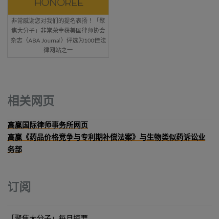
非常感谢您对我们的提名表扬！「聚
焦大分子」非常荣幸获美国律师协会
杂志（ABA Journal）评选为100佳法
律网站之一
相关网页
高赢国际律师事务所网页
高赢《药品价格竞争与专利期补偿法案》与生物类似药诉讼业
务部
订阅
「聚焦大分子」每月摘要