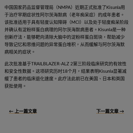
中国国家药品监督管理局（NMPA）近期正式批准了Kisunla用
于治疗早期症状性阿尔茨海默病（老年痴呆症）的成年患者。
该批准适用于具有轻度认知障碍（MCI）以及处于轻度痴呆阶段
并确认有淀粉样蛋白病理的阿尔茨海默病患者。Kisunla是一种
创新疗法，能够靶向清除大脑中的淀粉样蛋白斑块，帮助减少
导致记忆和思维问题的异常蛋白堆积，从而缓解与阿尔茨海默
病相关的症状。
此次批准基于TRAILBLAZER-ALZ 2第三阶段临床研究的有效性
和安全性数据。这项研究历时18个月，结果表明Kisunla显著减
缓了患者的临床退化速度。此疗法此前已在美国、日本和英国
获批使用。
← 上一篇文章
下一篇文章 →