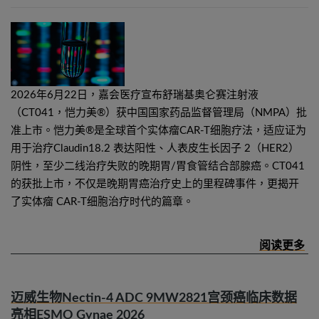
2026年6月22日，嘉会医疗宣布舒瑞基奥仑赛注射液
（CT041，恺力美®）获中国国家药品监督管理局（NMPA）批
准上市。恺力美®是全球首个实体瘤CAR-T细胞疗法，适应证为
用于治疗Claudin18.2 表达阳性、人表皮生长因子 2（HER2）
阴性，至少二线治疗失败的晚期胃/胃食管结合部腺癌。CT041
的获批上市，不仅是晚期胃癌治疗史上的里程碑事件，更揭开
了实体瘤 CAR-T细胞治疗时代的篇章。
迈威生物Nectin-4 ADC 9MW2821宫颈癌临床数据
亮相ESMO Gynae 2026