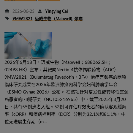
2026-06-23
Yingying Cai
9MW2821
,
迈威生物（Mabwell)
,
颈癌
2026年6月18日，迈威生物（Mabwell；688062.SH；
02493.HK）宣布，其靶向Nectin-4抗体偶联药物（ADC）
9MW2821（Bulumtatug Fuvedotin，BFv）治疗宫颈癌的两项
临床研究成果在2026年欧洲肿瘤内科学会妇科肿瘤学年会
（ESMO Gynae 2026）公布。 在该项针对复发性或转移性宫颈
癌患者的I/II期研究（NCT05216965）中，截至2025年3月20
日，共有55例患者入组。53例可评估疗效患者的确认客观缓解
率（cORR）和疾病控制率（DCR）分别为32.1%和81.1%，中
位无进展生存期（m…