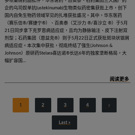
多项重磅药品批件，华东医药、百奥泰、石药集团三大国产药
企的乌司奴单抗(ustekinumab)生物类似药密集获批上市，创下
国内自免生物药领域罕见的扎堆获批盛况。其中，华东医药
（赛乐信®/赛捷宁®）、百奥泰（艾沙力 ®/喜沙立 ®）于5月
21日同步拿下克罗恩病适应症，且均为静脉输注、皮下注射双
剂型；石药集团（恩益克®）则于5月22日正式获批斑块状银屑
病适应症。本次集中获批，彻底终结了强生(Johnson &
Johnson）原研药Stelara喜达诺®长达6年的独家垄断格局，大
幅扩容国…
1
2
3
4
›
Last »