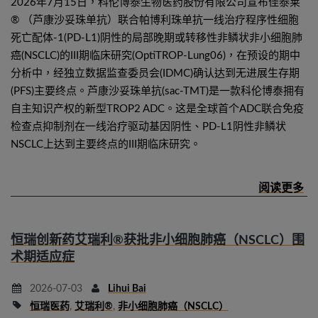
2026年7月15日，科伦博泰生物医药股份有限公司宣布佳泰莱
® （芦康沙妥珠单抗）联合帕博利珠单抗一线治疗程序性细胞
死亡配体-1(PD-L1)阴性的局部晚期或转移性非鳞状非小细胞肺
癌(NSCLC)的III期临床研究(OptiTROP-Lung06)，在预设的期中
分析中，经独立数据监查委员会(IDMC)确认达到无进展生存期
(PFS)主要终点。芦康沙妥珠单抗(sac-TMT)是一款科伦博泰拥有
自主知识产权的新型TROP2 ADC。这是全球首个ADC联合免疫
检查点抑制剂在一线治疗驱动基因阴性、PD-L1阴性非鳞状
NSCLC上达到主要终点的III期临床研究。
恒瑞创新药艾瑞利®获批非小细胞肺癌（NSCLC）围
术期适应症
2026-07-03
Lihui Bai
恒瑞医药
,
艾瑞利®
,
非小细胞肺癌（NSCLC）