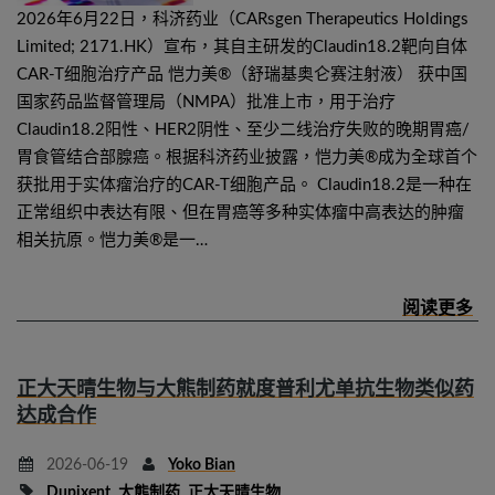
2026年6月22日，科济药业（CARsgen Therapeutics Holdings
Limited; 2171.HK）宣布，其自主研发的Claudin18.2靶向自体
CAR-T细胞治疗产品 恺力美®（舒瑞基奥仑赛注射液） 获中国
国家药品监督管理局（NMPA）批准上市，用于治疗
Claudin18.2阳性、HER2阴性、至少二线治疗失败的晚期胃癌/
胃食管结合部腺癌。根据科济药业披露，恺力美®成为全球首个
获批用于实体瘤治疗的CAR-T细胞产品。 Claudin18.2是一种在
正常组织中表达有限、但在胃癌等多种实体瘤中高表达的肿瘤
相关抗原。恺力美®是一…
正大天晴生物与大熊制药就度普利尤单抗生物类似药
达成合作
2026-06-19
Yoko Bian
Dupixent
,
大熊制药
,
正大天晴生物