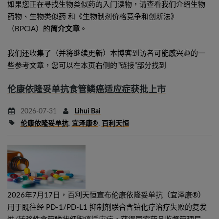
如果您正在寻找生物类似药的入门读物，请查看我们介绍生物
药物、生物类似药 和《生物制剂价格竞争和创新法》
（BPCIA）的
简介文章
。
我们还收集了（并将继续更新）本博客到访者可能感兴趣的一
些参考文章，您可以在本页右侧的“链接”部分找到
伦康依隆妥单抗食管鳞癌适应症获批上市
2026-07-31
Lihui Bai
伦康依隆妥单抗
,
宜泽康®
,
百利天恒
2026年7月17日，百利天恒宣布伦康依隆妥单抗（宜泽康®）
用于既往经 PD-1/PD-L1 抑制剂联合含铂化疗治疗失败的复发