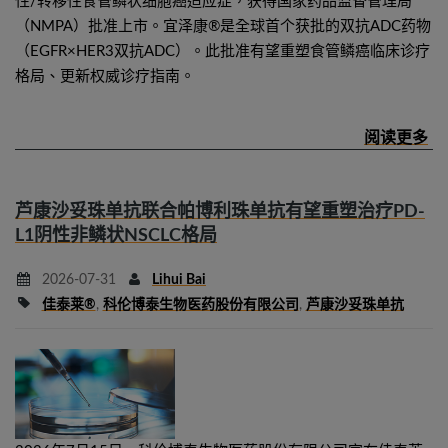
性/转移性食管鳞状细胞癌适应症，获得国家药品监督管理局
（NMPA）批准上市。宜泽康®是全球首个获批的双抗ADC药物
（EGFR×HER3双抗ADC）。此批准有望重塑食管鳞癌临床诊疗
格局、更新权威诊疗指南。
芦康沙妥珠单抗联合帕博利珠单抗有望重塑治疗PD-
L1阴性非鳞状NSCLC格局
2026-07-31
Lihui Bai
佳泰莱®
,
科伦博泰生物医药股份有限公司
,
芦康沙妥珠单抗