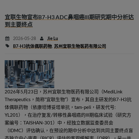
宜联生物宣布B7-H3 ADC鼻咽癌III期研究期中分析达
到主要终点
2026-05-28
Jie Lu
B7-H3抗体偶联药物
,
苏州宜联生物医药有限公司
2026年5月23日，苏州宜联生物医药有限公司（MediLink
Therapeutics，简称“宜联生物”）宣布，其自主研发的B7-H3抗
体偶联药物（依康坦博妥塔单抗，tam-peli，研发代号:
YL201），在治疗复发/转移性鼻咽癌的III期临床试验（研究方
案编号：TAISHAN-301）中，经独立数据监查委员会
（IDMC）评估确认，在预设的期中分析中达到共同主要终点盲
态独立中心审查（BICR）评估的客观缓解率（ORR），另一共