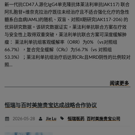
新一代抗CD47人源化IgG4单克隆抗体莱法利单抗(AK117) 联合
阿扎胞苷+维奈克拉治疗既往未经治疗且不适合强化化疗的急性
髓系白血病(AML)的随机、双盲、对照II期研究(AK117-206) 的
优异研究数据。该研究数据证实，莱法利单抗联合方案在疗效
与安全性上取得双重突破，莱法利单抗联合方案可深度缓解肿
瘤： 莱法利单抗组客观缓解率（ORR）为0% （vs对照组
66.7%），复合完全缓解（CRc）为56.7%（vs 对照组
53.3%）；莱法利单抗组治疗后达到CRc且MRD阴性的比例较对
照…
恒瑞与百时美施贵宝达成战略合作协议
2026-05-28
Jie Lu
恒瑞医药
,
百时美施贵宝公司