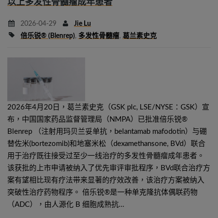
以上多发性骨髓瘤成年患者
2026-04-29
Jie Lu
倍乐锐® (Blenrep)
,
多发性骨髓瘤
,
葛兰素史克
2026年4月20日，葛兰素史克（GSK plc, LSE/NYSE：GSK）宣
布，中国国家药品监督管理局（NMPA）已批准倍乐锐®
Blenrep （注射用玛贝兰妥单抗，belantamab mafodotin）与硼
替佐米(bortezomib)和地塞米松（dexamethansone, BVd）联合
用于治疗既往接受过至少一线治疗的多发性骨髓瘤成年患者。
该获批的上市申请被纳入了优先审评审批程序，BVd联合治疗方
案有望相比现有疗法带来显著的疗效改善，该治疗方案被纳入
突破性治疗药物程序。 倍乐锐®是一种单克隆抗体偶联药物
（ADC），由人源化 B 细胞成熟抗…