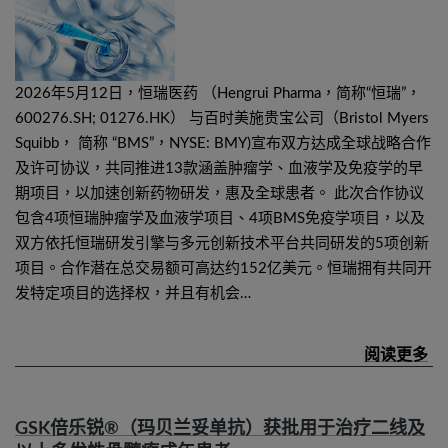
2026年5月12日，恒瑞医药 （Hengrui Pharma，简称“恒瑞”，
600276.SH; 01276.HK） 与百时美施贵宝公司（Bristol Myers
Squibb， 简称 “BMS”，NYSE: BMY)宣布双方达成全球战略合作
及许可协议，共同推进13款涵盖肿瘤学、血液学及免疫学的早
期项目，以加速创新药物研发，惠及全球患者。 此次合作协议
包含4项恒瑞肿瘤学及血液学项目、4项BMS免疫学项目，以及
双方依托恒瑞研发引擎与多元创新技术平台共同研发的5项创新
项目。合作潜在总交易额可高达约152亿美元。恒瑞拥有共同开
发特定项目的选择权，并且有机会…
GSK倍乐锐®（玛贝兰妥单抗）获批用于治疗二线及