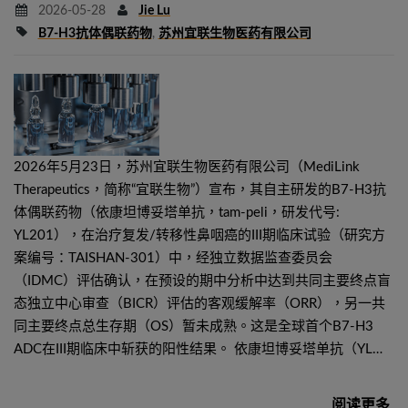
2026-05-28
Jie Lu
B7-H3抗体偶联药物
,
苏州宜联生物医药有限公司
2026年5月23日，苏州宜联生物医药有限公司（MediLink
Therapeutics，简称“宜联生物”）宣布，其自主研发的B7-H3抗
体偶联药物（依康坦博妥塔单抗，tam-peli，研发代号:
YL201），在治疗复发/转移性鼻咽癌的III期临床试验（研究方
案编号：TAISHAN-301）中，经独立数据监查委员会
（IDMC）评估确认，在预设的期中分析中达到共同主要终点盲
态独立中心审查（BICR）评估的客观缓解率（ORR），另一共
同主要终点总生存期（OS）暂未成熟。这是全球首个B7-H3
ADC在III期临床中斩获的阳性结果。 依康坦博妥塔单抗（YL…