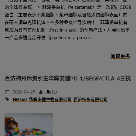
的全球权益统一。 菲泽妥单抗（felzartamab）是一款靶向CD38
蛋白（主要表达于浆细胞、浆母细胞及自然杀伤细胞表面）的
在研人源单克隆抗体。在多种免疫介导疾病中，菲泽妥单抗有
望成为具有首创机制（first-in-class）的创新疗法，并展现出单
一产品多适应症开发（pipeline-in-a-produ…
百济神州斥资引进华辉安健PD-1/BEGF/CTLA-4三抗
2026-04-29
Jie Lu
HH160
,
华辉安健生物有限公司
,
百济神州有限公司