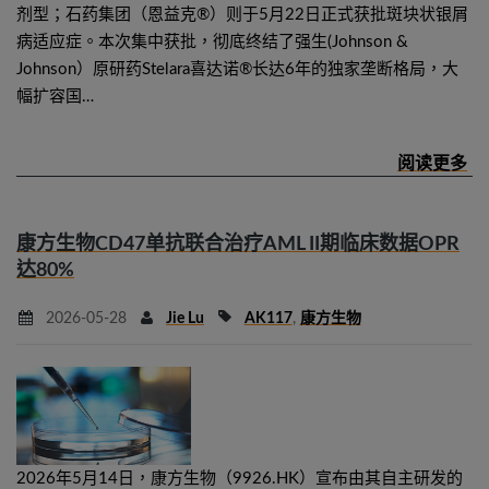
剂型；石药集团（恩益克®）则于5月22日正式获批斑块状银屑
病适应症。本次集中获批，彻底终结了强生(Johnson &
Johnson）原研药Stelara喜达诺®长达6年的独家垄断格局，大
幅扩容国…
康方生物CD47单抗联合治疗AML II期临床数据OPR
达80%
2026-05-28
Jie Lu
AK117
,
康方生物
2026年5月14日，康方生物（9926.HK）宣布由其自主研发的