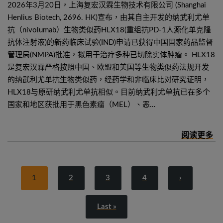
2026年3月20日，上海复宏汉霖生物技术有限公司 (Shanghai
Henlius Biotech, 2696. HK)宣布，由其自主开发的纳武利尤单
抗（nivolumab）生物类似药HLX18(重组抗PD-1人源化单克隆
抗体注射液)的新药临床试验(IND)申请已获得中国国家药品监督
管理局(NMPA)批准，拟用于治疗多种已切除实体肿瘤。 HLX18
是复宏汉霖严格按照中国、欧盟和美国等生物类似药法规开发
的纳武利尤单抗生物类似药，经药学和非临床比对研究证明，
HLX18与原研纳武利尤单抗相似。目前纳武利尤单抗已在多个
国家和地区获批用于黑色素瘤（MEL）、恶…
1
2
3
4
›
Last »