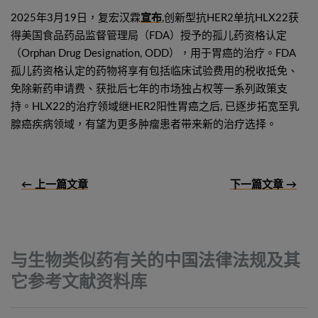
2025年3月19日，复宏汉霖
宣布
,创新型抗HER2单抗HLX22获
得美国食品药品监督管理局（FDA）授予的孤儿药资格认定
（Orphan Drug Designation, ODD），用于胃癌的治疗。FDA
孤儿药资格认定的药物将享有包括临床试验费用的税收抵免、
免除新药申请费、获批后七年的市场独占权等一系列政策支
持。HLX22的治疗领域继HER2阳性胃癌之后, 已逐步拓宽至乳
腺癌疾病领域，有望为更多肿瘤患者带来新的治疗选择。
← 上一篇文章
下一篇文章 →
与生物类似药有关的中国法律法规及其
它参考文献资料库