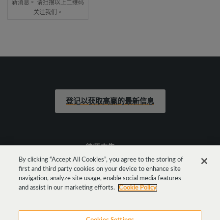
新消息。 请扫描以上二维码
关注我们。
登记以获取高赢的最新信息
律师广告
By clicking “Accept All Cookies”, you agree to the storing of
first and third party cookies on your device to enhance site
法律声明
navigation, analyze site usage, enable social media features
and assist in our marketing efforts.
Cookie Policy