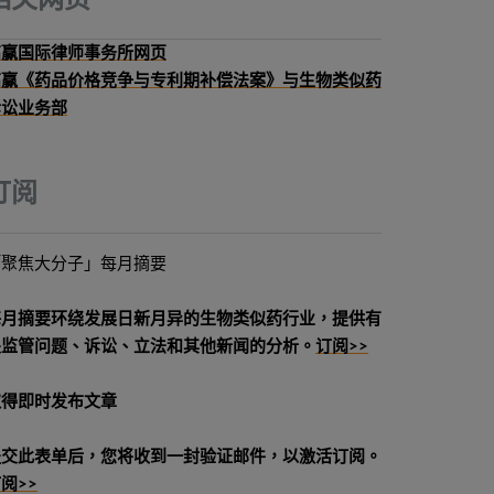
相关网页
高赢国际律师事务所网页
高赢《药品价格竞争与专利期补偿法案》与生物类似药
诉讼业务部
订阅
「聚焦大分子」每月摘要
每月摘要环绕发展日新月异的生物类似药行业，提供有
关监管问题、诉讼、立法和其他新闻的分析。
订阅>>
取得即时发布文章
提交此表单后，您将收到一封验证邮件，以激活订阅。
阅>>