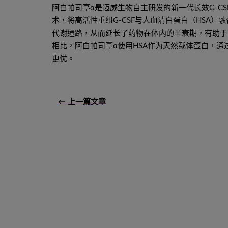
阿白帕司亭α是迈威生物自主研发的新一代长效G-C
术，将高活性重组G-CSF与人血清白蛋白（HSA）
代谢通路，从而延长了药物在体内的半衰期，有助于降
相比，阿白帕司亭α使用HSA作为天然载体蛋白，
更优。
← 上一篇文章