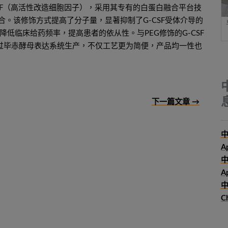
SF（高活性改造细胞因子），采用其专有的白蛋白融合平台技
融合。该修饰方式提高了分子量，显著抑制了G-CSF受体介导的
低临床给药频率，提高患者的依从性。与PEG修饰的G-CSF
通过毕赤酵母表达系统生产，不仅工艺更为简便，产品均一性也
下一篇文章 →
中
A
Ap
中
C