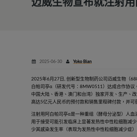
迈威生物宣布就注射用
2025-06-30
Yoko Bian
2025年6月27日, 创新型生物制药公司迈威生物（6
白帕司亭α（研发代号：8MW0511）达成合作协
中国大陆、香港、澳门和台湾）独家开发、生产、改进
高达5亿元人民币的预付款和销售里程碑付款，并可
注射用阿白帕司亭α是一种重组（酵母分泌型）人血
用于接受可能引发临床上显著发热性中性粒细胞减少
少其感染发生率（表现为发热性中性粒细胞减少症）