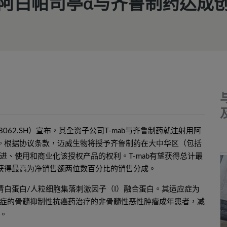
阿白帕司亭α与齐鲁制药达成
88062.SH）宣布，其全资子公司T-mab与齐鲁制药就注射用阿
议。根据协议条款，迈威生物将授予齐鲁制药在大中华区（包括
、使用和商业化该授权产品的权利。T-mab有望获得总计最
获得最高为净销售额两位数百分比的销售分成。
清白蛋白/人粒细胞集落刺激因子（I）融合蛋白。其适应症为
症的骨髓抑制性抗癌药治疗的非骨髓性恶性肿瘤成年患者，减
。