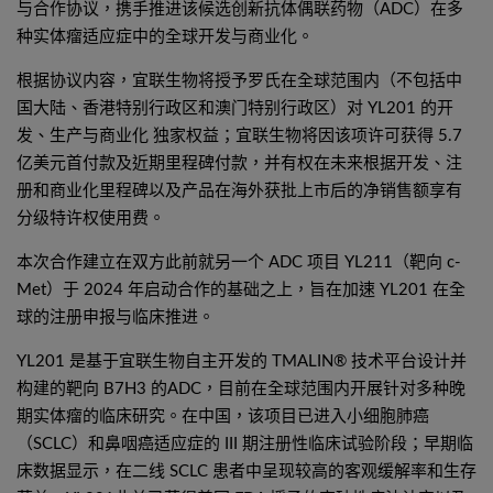
与合作协议，携手推进该候选创新抗体偶联药物（ADC）在多
种实体瘤适应症中的全球开发与商业化。
根据协议内容，宜联生物将授予罗氏在全球范围内（不包括中
国大陆、香港特别行政区和澳门特别行政区）对 YL201 的开
发、生产与商业化 独家权益；宜联生物将因该项许可获得 5.7
亿美元首付款及近期里程碑付款，并有权在未来根据开发、注
册和商业化里程碑以及产品在海外获批上市后的净销售额享有
分级特许权使用费。
本次合作建立在双方此前就另一个 ADC 项目 YL211（靶向 c-
Met）于 2024 年启动合作的基础之上，旨在加速 YL201 在全
球的注册申报与临床推进。
YL201 是基于宜联生物自主开发的 TMALIN® 技术平台设计并
构建的靶向 B7H3 的ADC，目前在全球范围内开展针对多种晚
期实体瘤的临床研究。在中国，该项目已进入小细胞肺癌
（SCLC）和鼻咽癌适应症的 III 期注册性临床试验阶段；早期临
床数据显示，在二线 SCLC 患者中呈现较高的客观缓解率和生存