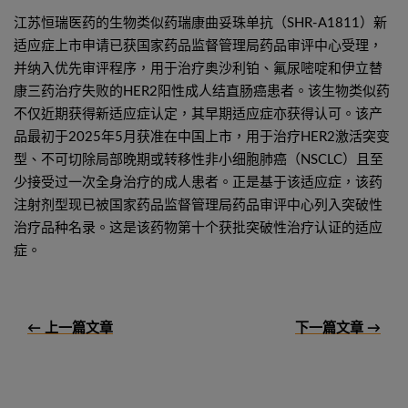
江苏恒瑞医药的生物类似药瑞康曲妥珠单抗（SHR-A1811）新
适应症上市申请已获国家药品监督管理局药品审评中心受理，
并纳入优先审评程序，用于治疗奥沙利铂、氟尿嘧啶和伊立替
康三药治疗失败的HER2阳性成人结直肠癌患者。该生物类似药
不仅近期获得新适应症认定，其早期适应症亦获得认可。该产
品最初于2025年5月获准在中国上市，用于治疗HER2激活突变
型、不可切除局部晚期或转移性非小细胞肺癌（NSCLC）且至
少接受过一次全身治疗的成人患者。正是基于该适应症，该药
注射剂型现已被国家药品监督管理局药品审评中心列入突破性
治疗品种名录。这是该药物第十个获批突破性治疗认证的适应
症。
← 上一篇文章
下一篇文章 →