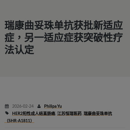
瑞康曲妥珠单抗获批新适应
症，另一适应症获突破性疗
法认定
2026-02-24
Philipa Yu
HER2阳性成人结直肠癌
,
江苏恒瑞医药
,
瑞康曲妥珠单抗
（SHR-A1811）