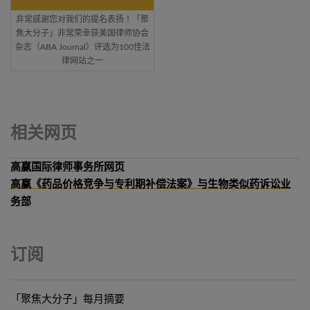
非常感谢您对我们的提名表扬！「聚
焦大分子」非常荣幸获美国律师协会
杂志（ABA Journal）评选为100佳法
律网站之一
相关网页
高赢国际律师事务所网页
高赢《药品价格竞争与专利期补偿法案》与生物类似药诉讼业
务部
订阅
「聚焦大分子」每月摘要