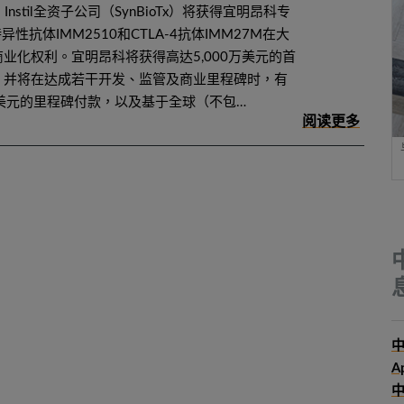
议，Instil全资子公司（SynBioTx）将获得宜明昂科专
特异性抗体IMM2510和CTLA-4抗体IMM27M在大
业化权利。宜明昂科将获得高达5,000万美元的首
，并将在达成若干开发、监管及商业里程碑时，有
美元的里程碑付款，以及基于全球（不包…
中
A