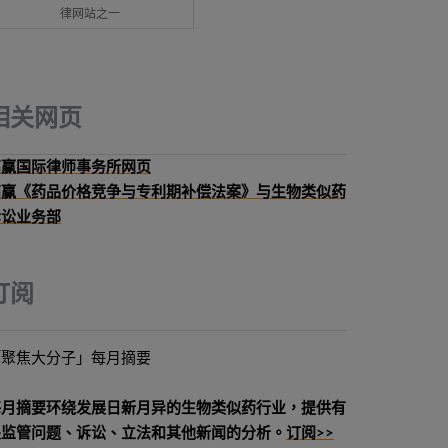
律网站之一
相关网页
高赢国际律师事务所网页
高赢《药品价格竞争与专利期补偿法案》与生物类似药
诉讼业务部
订阅
「聚焦大分子」每月摘要
每月摘要环绕发展日新月异的生物类似药行业，提供有
关监管问题、诉讼、立法和其他新闻的分析。
订阅>>