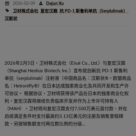
2026-02-09
Dajun Xu
卫材株式会社
,
复宏汉霖
,
抗 PD-1 斯鲁利单抗（serplulimab）
,
汉斯状
2026年2月5日，卫材株式会社（Eisai Co., Ltd.）与复宏汉霖
（Shanghai Henlius Biotech, Inc.）宣布就创新抗 PD-1 斯鲁利
单抗（serplulimab）注射液（中国商品名：汉斯状®，欧盟商品
名：Hetronifly®）在日本达成独家商业化及共同开发和生产许
可协议。 根据协议，卫材将获得该产品在日本的独家商业化权
利，复宏汉霖将继续负责临床开发并作为上市许可持有人
（MAH）。卫材将向复宏汉霖支付7,500万美元首付款，并在
后续满足条件时支付最高约3.13亿美元的注册及销售里程碑
款，另按销售额支付两位数比例的分级…