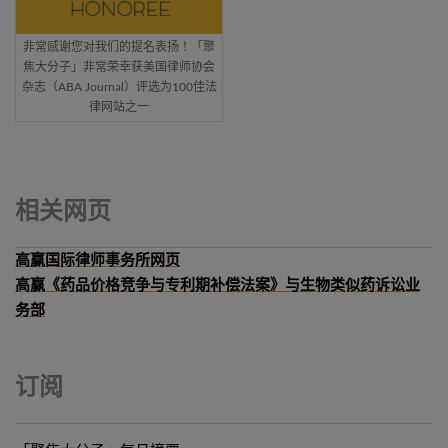
非常感谢您对我们的提名表扬！「聚
焦大分子」非常荣幸获美国律师协会
杂志（ABA Journal）评选为100佳法
律网站之一
相关网页
高赢国际律师事务所网页
高赢《药品价格竞争与专利期补偿法案》与生物类似药诉讼业
务部
订阅