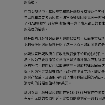
的简报。
在口头辩论中，基因泰克和赫升瑞都没有提及合宪性
易见性和次要考虑因素。法官质疑基因泰克关于PT
了PTAB根据“行政程序法”解决一方当事人论点的要
的处理的描述。
赫升瑞的几分钟时间是为政府保留的，从而确实解决
专利有任何时间特性开始了这一论点。政府同意这是追
休斯法官质疑政府在征收条款背景下论证的独特性。
赔，因为它要求撤销立法而不是货币补偿以应对所谓
正的补偿，政府就可以取得财产。政府的律师同意这
况，因为它导致剥夺财产。政府重申其立场，即此处
的财产权益，且该取消得到了联邦巡回法院的确认–
消专利的赔偿价值将为0美元。
基因泰克，赫升瑞和政府在第18-1933号案件中简
克专利无效的类似申诉。此类似的案例定于8月3日