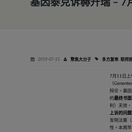
基因泰克诉赫升瑞 – 
2019-07-15
聚焦大分子
多方复审
,
联邦
7月11日
（Genen
辩论。基因泰
的
最终书面
利）无效，
上诉的问题
发明法案（
性。本周早