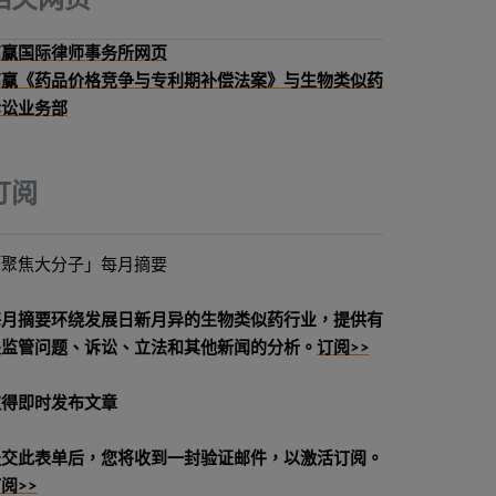
相关网页
高赢国际律师事务所网页
高赢《药品价格竞争与专利期补偿法案》与生物类似药
诉讼业务部
订阅
「聚焦大分子」每月摘要
每月摘要环绕发展日新月异的生物类似药行业，提供有
关监管问题、诉讼、立法和其他新闻的分析。
订阅>>
取得即时发布文章
提交此表单后，您将收到一封验证邮件，以激活订阅。
阅>>