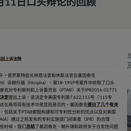
7月11日口头辩论的回顾
巡回上诉法院
上午，普罗斯特庭长林恩法官和休斯法官在基因泰克
tech）诉赫升瑞（Hospira），第18-1959号案件中听取了口头
克对专利审判和上诉委员会（PTAB）关于IPR2016-01771
决定
提出上诉，该决定令美国专利第7,622,115号（’115专
这在两项现有技术中是显而易见的。基因泰克
提出了几个有关
，包括关于PTAB索赔构建和可专利性分析的优点以及对美国
AIA）通过之前发布的专利实施部门间审查（IPR）的合理
些时候，我们
总结
了基因泰克、赫升瑞和政府关于合宪性问题