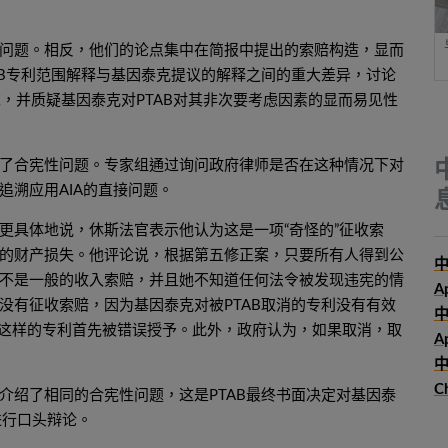
问题。相反，他们的论点集中在简报中提出的索赔构造，显而
AB专利范围解释与基因泰克提议的解释之间的重大差异，讨论
求，并质疑基因泰克对PTAB对其非次要考虑因素的显而易见性
了合宪性问题。专家组通过询问政府律师是否在这种情况下对
溯应用AIA的直接问题。
更具体地说，休斯法官表示他认为这是一项“奇怪的”征收索
的财产损失。他评论说，根据第五修正案，只要所有人得到公
中
不是一般的收入索赔，并且她不知道任何法令被发现违宪的情
A
没有征收索赔，因为基因泰克对被PTAB取消的专利没有有效
 这样的专利首先被错误授予。此外，政府认为，如果取消，取
Ap
中
C
要介绍了相同的合宪性问题，这是PTAB最终书面决定对基因泰
进行口头辩论。