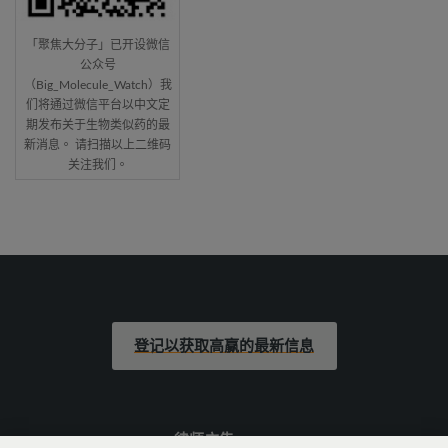
「聚焦大分子」已开设微信
公众号
（Big_Molecule_Watch）我
们将通过微信平台以中文定
期发布关于生物类似药的最
新消息。 请扫描以上二维码
关注我们。
登记以获取高赢的最新信息
律师广告