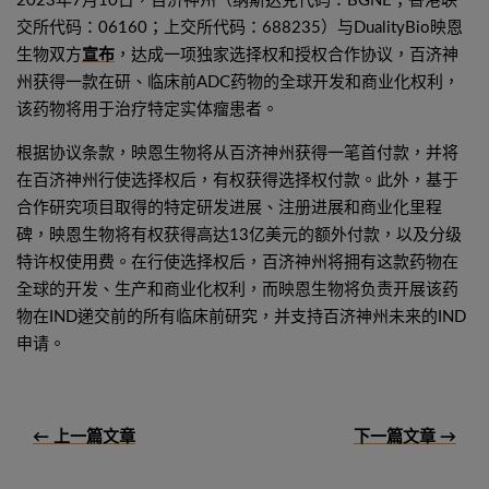
2023年7月10日，百济神州（纳斯达克代码：BGNE；香港联
交所代码：06160；上交所代码：688235）与DualityBio映恩
生物双方
宣布
，达成一项独家选择权和授权合作协议，百济神
州获得一款在研、临床前ADC药物的全球开发和商业化权利，
该药物将用于治疗特定实体瘤患者。
根据协议条款，映恩生物将从百济神州获得一笔首付款，并将
在百济神州行使选择权后，有权获得选择权付款。此外，基于
合作研究项目取得的特定研发进展、注册进展和商业化里程
碑，映恩生物将有权获得高达13亿美元的额外付款，以及分级
特许权使用费。在行使选择权后，百济神州将拥有这款药物在
全球的开发、生产和商业化权利，而映恩生物将负责开展该药
物在IND递交前的所有临床前研究，并支持百济神州未来的IND
申请。
← 上一篇文章
下一篇文章 →