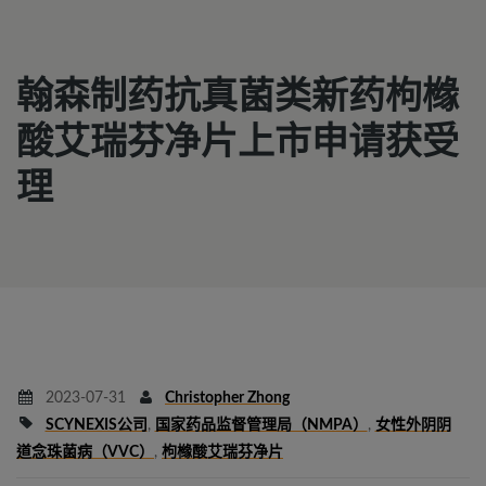
翰森制药抗真菌类新药枸橼
酸艾瑞芬净片上市申请获受
理
2023-07-31
Christopher Zhong
SCYNEXIS公司
,
国家药品监督管理局（NMPA）
,
女性外阴阴
道念珠菌病（VVC）
,
枸橼酸艾瑞芬净片