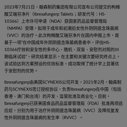
2023年7月21日，翰森制药集团有限公司宣布公司提交的枸橼
酸艾瑞芬净片（Ibrexafungerp Tablets；研发代号：HS-
10366）上市许可申请（NDA）获国家药品监督管理局
（NMPA）受理，拟用于成年和初潮后女性外阴阴道念珠菌病
（VVC）的治疗。此次枸橼酸艾瑞芬净片在国内申报上市，是
基于一项“在中国成年外阴阴道念珠菌病患者中，评估HS-
10366疗效和安全性的多中心、随机、双盲、安慰剂对照的Ⅲ
期临床试验”，研究结果显示，在主要和关键次要研究终点上，
该试验达到方案预设的优效标准，成功取得了统计学上显著优
于安慰剂的优势。
Ibrexafungerp由美国SCYNEXIS公司开发，2021年2月，翰森制
药与SCYNEXIS签订授权协议，负责Ibrexafungerp在中国（包括
香港、澳门和台湾）的开发、监管批准及商业化。目前，
Ibrexafungerp已获美国食品药品监督管理局（FDA）批准两项适
应症，分别为用于治疗外阴阴道念珠菌病（VVC）及降低复发
性外阴阴道念珠菌病的发生率（RVVC）。