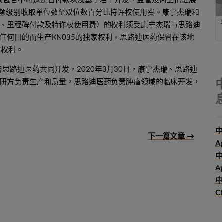
收取包含不可退还首付款以及基于若干开发、监管及商业化进展
净销售额级别收取单位数至双位数百分比特许权使用费。康宁杰瑞和
、里程碑付款及特许权使用费）的权利须受康宁杰瑞与思路迪
任何目的而生产KN035的独家权利。思路迪医药保留在该地
的权利。
思路迪医药共同开发，2020年3月30日，康宁杰瑞、思路迪
研方负责生产和质量，思路迪医药负责肿瘤领域的临床开发，
中
下一篇文章 →
A
Ap
中
C