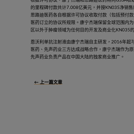
根据许可协议，康宁杰瑞和思路迪医药将向GSSA
的里程碑付款共计7.008亿美元，并按KN035
思路迪医药各自根据许可协议收取付款（包括预付款
医药订立的协议所规限。康宁杰瑞保留全球范围内为
区以外于肿瘤领域为任何目的开发及商业化KN035
恩沃利单抗注射液由康宁杰瑞自主研发，2016年起与
医药、先声药业三方达成战略合作，康宁杰瑞作为原
先声药业负责产品在中国大陆的独家商业推广。
← 上一篇文章