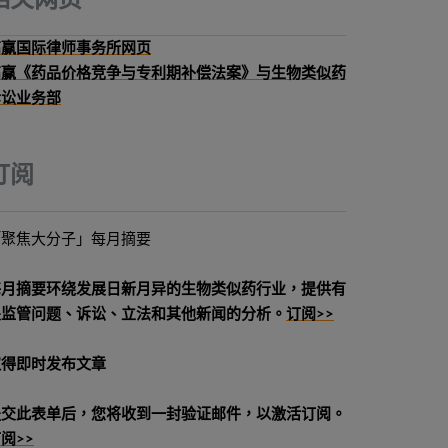
相关网页
高赢国际律师事务所网页
高赢《药品价格竞争与专利期补偿法案》与生物类似药
诉讼业务部
订阅
「聚焦大分子」每月摘要
每月摘要环绕发展日新月异的生物类似药行业，提供有
关监管问题、诉讼、立法和其他新闻的分析。
订阅>>
取得即时发布文章
提交此表单后，您将收到一封验证邮件，以激活订阅。
阅>>