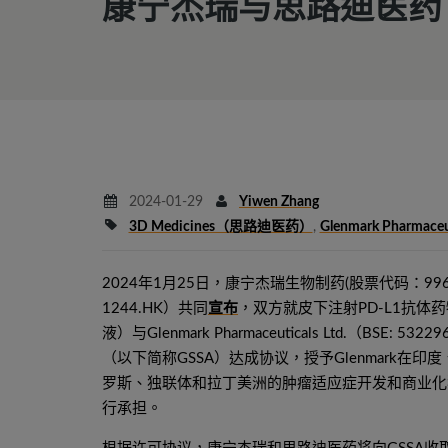
康宁杰瑞与思路迪医药、G
2024-01-29
Yiwen Zhang
3D Medicines（思路迪医药）
,
Glenmark Pharmaceu
2024年1月25日，康宁杰瑞生物制药(股票代码：9966
1244.HK）共同
宣布
，双方就皮下注射PD-L1抗体
液）与Glenmark Pharmaceuticals Ltd.（BSE: 53
（以下简称GSSA）达成协议，授予Glenmark
罗斯、独联体和拉丁美洲的肿瘤适应症开发和商业化独家
行承担。