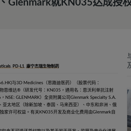
lenmark就KN035达成授
ticals
,
PD-L1
,
康宁杰瑞生物制药
.HK)与3D Medicines（思路迪医药）（股票代码：
药物恩维达®（研发代号：KN035，通用名：恩沃利单抗注射
2296，NSE: GLENMARK）全资附属公司Glenmark Specialty S.A.
在印度、亚太地区（除新加坡、泰国、马来西亚）、中东和非洲、俄
许可权益。有关KN035开发及商业化费用由Glenmark自