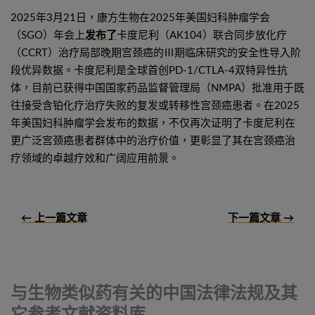
2025年3月21日，康方生物在2025年美国妇科肿瘤学会
（SGO）年会上
发布了
卡度尼利（AK104）联合同步放化疗
（CCRT）治疗局部晚期宫颈癌的Ⅲ期临床研究的安全性导入阶
段优异数据。卡度尼利是全球首创PD-1/CTLA-4双特异性抗
体，目前已获得中国国家药品监督管理局（NMPA）批准用于既
往接受含铂化疗治疗失败的复发或转移性宫颈癌患者。在2025
年美国妇科肿瘤学会发布的数据，不仅再次证明了卡度尼利在
更广泛宫颈癌患者群体中的治疗价值，更彰显了其在宫颈癌治
疗领域的卓越疗效和广阔应用前景。
← 上一篇文章
下一篇文章 →
与生物类似药有关的中国法律法规及其