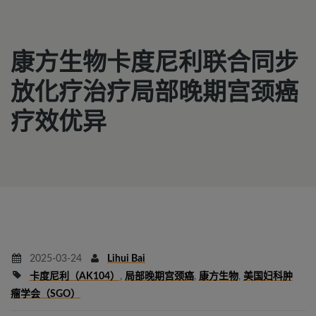
康方生物卡度尼利联合同步
放化疗治疗局部晚期宫颈癌
疗效优异
2025-03-24
Lihui Bai
卡度尼利（AK104）
,
局部晚期宫颈癌
,
康方生物
,
美国妇科肿
瘤学会（SGO）