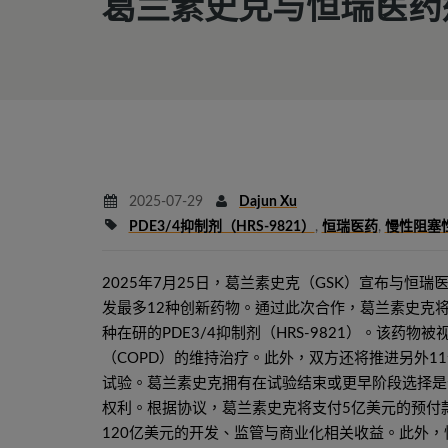
葛兰素史克与恒瑞医药
2025-07-29
Dajun Xu
PDE3/4抑制剂（HRS-9821）
,
恒瑞医药
,
慢性阻塞
2025年7月25日，葛兰素史克（GSK）宣布与
发最多12种创新药物。通过此次合作，葛兰素史克
种在研的PDE3/4抑制剂（HRS-9821）。该
（COPD）的维持治疗。此外，双方还将推进另外1
试验。葛兰素史克拥有在试验结束或更早阶段选择是
权利。根据协议，葛兰素史克将支付5亿美元的预付
120亿美元的开发、监管与商业化相关收益。此外