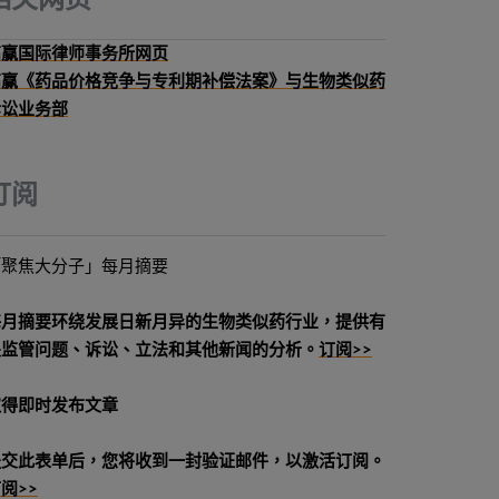
相关网页
高赢国际律师事务所网页
高赢《药品价格竞争与专利期补偿法案》与生物类似药
诉讼业务部
订阅
「聚焦大分子」每月摘要
每月摘要环绕发展日新月异的生物类似药行业，提供有
关监管问题、诉讼、立法和其他新闻的分析。
订阅>>
取得即时发布文章
提交此表单后，您将收到一封验证邮件，以激活订阅。
阅>>