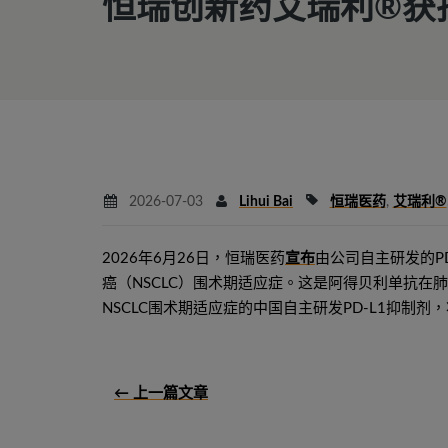
恒瑞创新药艾瑞利®获
2026-07-03
Lihui Bai
恒瑞医药
,
艾瑞利®
2026年6月26日，恒瑞医药
宣布
由公司自主研发的P
癌（NSCLC）围术期适应症。这是阿得贝利单抗在
NSCLC围术期适应症的中国自主研发PD-L1抑制剂
← 上一篇文章