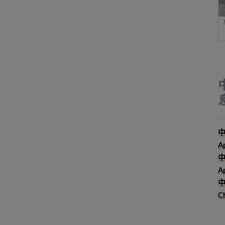
中
A
Ap
中
C