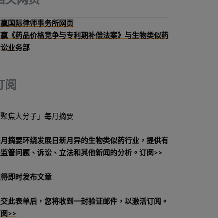
相关网页
高赢国际律师事务所网页
高赢《药品价格竞争与专利期补偿法案》与生物类似药
诉讼业务部
订阅
「聚焦大分子」每月摘要
每月摘要环绕发展日新月异的生物类似药行业，提供有
关监管问题、诉讼、立法和其他新闻的分析。
订阅>>
取得即时发布文章
提交此表单后，您将收到一封验证邮件，以激活订阅。
阅>>