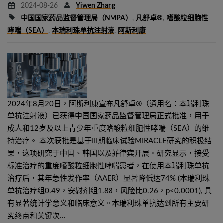
2024-08-26
Yiwen Zhang
中国国家药品监督管理局（NMPA）
,
凡舒卓®
,
嗜酸粒细胞性
哮喘（SEA）
,
本瑞利珠单抗注射液
,
阿斯利康
2024年8月20日，阿斯利康宣布凡舒卓®（通用名：本瑞利珠
单抗注射液）已获得中国国家药品监督管理局正式批准，用于
成人和12岁及以上青少年重度嗜酸粒细胞性哮喘（SEA）的维
持治疗。 本次获批是基于III期临床试验MIRACLE研究的积极结
果，这项研究于中国、韩国以及菲律宾开展。研究显示，接受
标准治疗的重度嗜酸粒细胞性哮喘患者，在使用本瑞利珠单抗
治疗后，其年急性发作率（AAER）显著降低达74% (本瑞利珠
单抗治疗组0.49，安慰剂组1.88，风险比0.26，p<0.0001), 具
有显著统计学意义和临床意义。本瑞利珠单抗达到所有主要研
究终点和关键次…