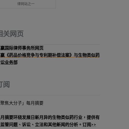
律网站之一
相关网页
高赢国际律师事务所网页
高赢《药品价格竞争与专利期补偿法案》与生物类似药
诉讼业务部
订阅
「聚焦大分子」每月摘要
每月摘要环绕发展日新月异的生物类似药行业，提供有
关监管问题、诉讼、立法和其他新闻的分析。
订阅>>