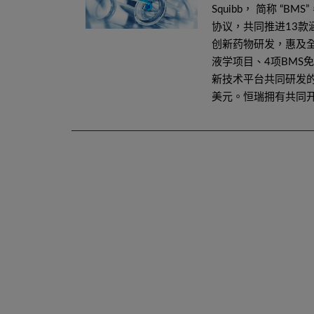
Squibb， 简称 “B
协议，共同推进13
创新药物研发，惠及全
液学项目、4项BMS
新技术平台共同研发的
美元。恒瑞拥有共同