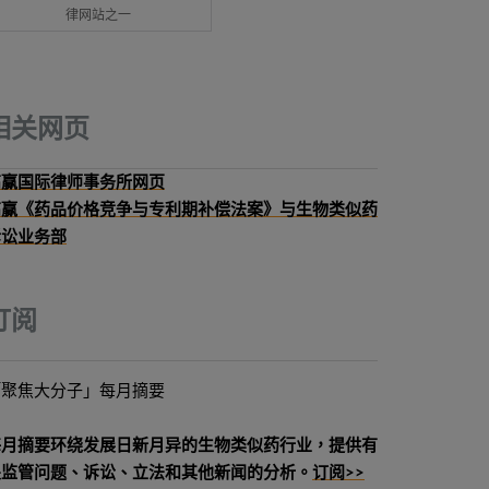
律网站之一
相关网页
高赢国际律师事务所网页
高赢《药品价格竞争与专利期补偿法案》与生物类似药
诉讼业务部
订阅
「聚焦大分子」每月摘要
每月摘要环绕发展日新月异的生物类似药行业，提供有
关监管问题、诉讼、立法和其他新闻的分析。
订阅>>