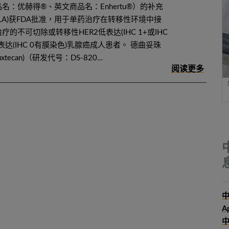
中文商品名：优赫得®、英文商品名：Enhertu®）的补充
LA)获FDA批准，用于单药治疗在转移性环境中接
的不可切除或转移性HER2低表达(IHC 1+或IHC
2超低表达(IHC 0有膜染色)乳腺癌成人患者。 德曲妥珠
eruxtecan)（研发代号：DS-820…
中
A