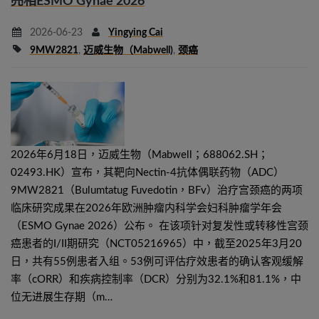
亮相ESMO Gynae 2026
2026-06-23
Yingying Cai
9MW2821
,
迈威生物（Mabwell)
,
颈癌
2026年6月18日，迈威生物（Mabwell；688062.SH；
02493.HK）宣布，其靶向Nectin-4抗体偶联药物（ADC）
9MW2821（Bulumtatug Fuvedotin，BFv）治疗宫颈癌的两项
临床研究成果在2026年欧洲肿瘤内科学会妇科肿瘤学年会
（ESMO Gynae 2026）公布。 在该项针对复发性或转移性宫颈
癌患者的I/II期研究（NCT05216965）中，截至2025年3月20
日，共有55例患者入组。53例可评估疗效患者的确认客观缓解
率（cORR）和疾病控制率（DCR）分别为32.1%和81.1%，中
位无进展生存期（m…