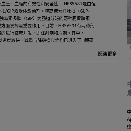
血压、血脂的有效性和安全性。 HRS9531是由恒
-1/GIP双受体激动剂。胰高糖素样肽-1（GLP-
胰岛素多肽（GIP）为肠道分泌的两种肠促胰素，
方面发挥着重要作用。目前，HRS9531有两种剂
症的进行临床开发，即注射剂和片剂。其中，
研发进度较快，减重与降糖适应症均已进入于III期研
中
A