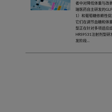
者中对降低体重与改善
瑞医药自主研发的GLP
1）和葡萄糖依赖性促
它们在调节血糖和体重
型正在针对多项适应
HRS9531注射剂型
发阶段…