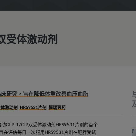
/GIP双受体激动剂
I期临床研究，旨在降低体重改善血压血脂
双受体激动剂
,
HRS9531片剂
,
恒瑞医药
GLP-1/GIP双受体激动剂HRS9531片剂的首个
旨在评估每日一次服用HRS9531片剂在肥胖受试