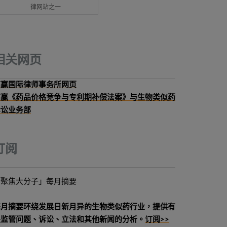
律网站之一
相关网页
高赢国际律师事务所网页
高赢《药品价格竞争与专利期补偿法案》与生物类似药
诉讼业务部
订阅
「聚焦大分子」每月摘要
每月摘要环绕发展日新月异的生物类似药行业，提供有
关监管问题、诉讼、立法和其他新闻的分析。
订阅>>