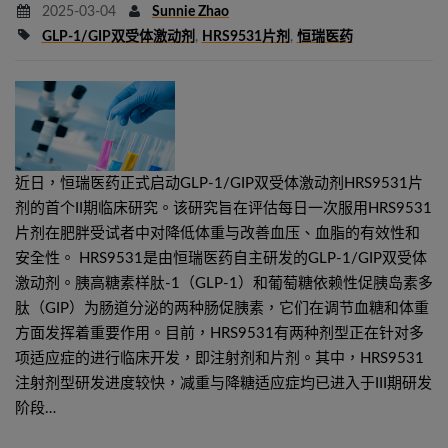
2025-03-04
Sunnie Zhao
GLP-1/GIP双受体激动剂
,
HRS9531片剂
,
恒瑞医药
近日，恒瑞医药正式启动GLP-1/GIP双受体激动剂HRS9531片
剂的首个II期临床研究。该研究旨在评估每日一次服用HRS9531
片剂在肥胖受试者中对降低体重与改善血压、血脂的有效性和
安全性。 HRS9531是由恒瑞医药自主研发的GLP-1/GIP双受体
激动剂。胰高糖素样肽-1（GLP-1）和葡萄糖依赖性促胰岛素多
肽（GIP）为肠道分泌的两种肠促胰素，它们在调节血糖和体重
方面发挥着重要作用。目前，HRS9531有两种剂型正在针对多
项适应症的进行临床开发，即注射剂和片剂。其中，HRS9531
注射剂型研发进度较快，减重与降糖适应症均已进入于III期研发
阶段…