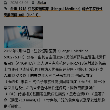
2026-03-05
Jie Lu
SHR-1918
,
江苏恒瑞医药（Hengrui Medicine)
,
纯合子家族性
高胆固醇血症（HoFH）
2026年2月24日，江苏恒瑞医药（Hengrui Medicine,
600276.HK）公布，由其自主研发的1类创新药抗血管生成素样
蛋白3（ANGPTL3）全人源单克隆抗体SHR-1918注射液的药品
上市许可申请获受理且被纳入优先审评程序，适应症为治疗成
人和12岁及以上的未成年人纯合子家族性高胆固醇血症
（HoFH）患者。 纯合子家族性高胆固醇血症（HoFH）是一种
罕见且危及生命的常染色体显性遗传病，因低密度脂蛋白
（LDL）代谢相关基因发生致病性突变，患者血清LDL-C显著升
高（通常>13 mmol/L），常伴随广泛的黄色瘤以及早发性动脉
粥样硬化…