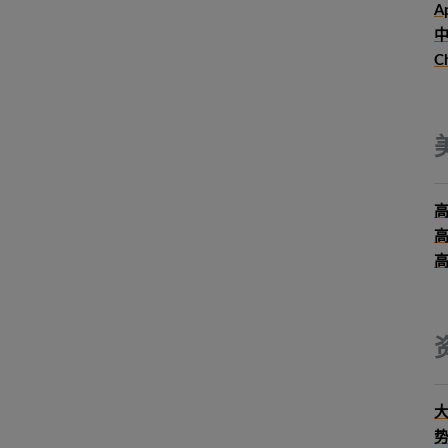
Ap
中
C
大