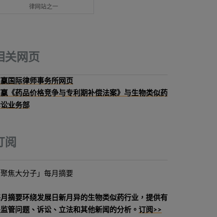
律网站之一
相关网页
高赢国际律师事务所网页
高赢《药品价格竞争与专利期补偿法案》与生物类似药
诉讼业务部
订阅
「聚焦大分子」每月摘要
每月摘要环绕发展日新月异的生物类似药行业，提供有
关监管问题、诉讼、立法和其他新闻的分析。
订阅>>