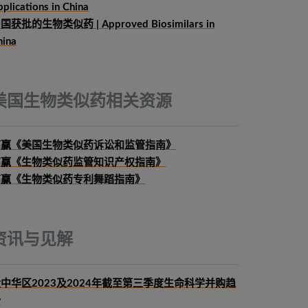
plications in China
国获批的生物类似药 | Approved Biosimilars in
hina
美国生物类似药相关资源
高赢《美国生物类似药诉讼和监管指南》
高赢《生物类似药监管知识产权指南》
高赢《生物类似药专利舞蹈指南》
资讯与见解
中华区2023及2024年截至第三季度生命科学并购趋
势