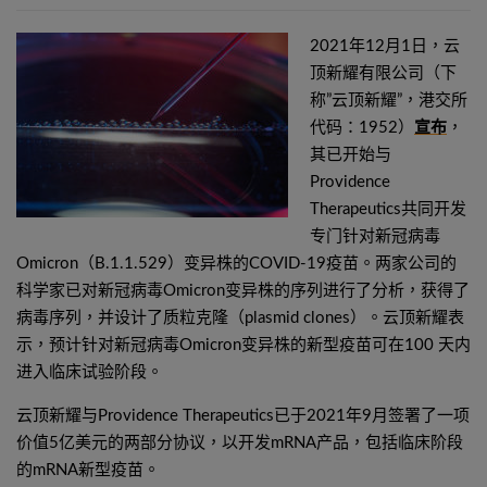
2021年12月1日，云
顶新耀有限公司（下
称”云顶新耀”，港交所
代码：1952）
宣布
，
其已开始与
Providence
Therapeutics共同开发
专门针对新冠病毒
Omicron（B.1.1.529）变异株的COVID-19疫苗。两家公司的
科学家已对新冠病毒Omicron变异株的序列进行了分析，获得了
病毒序列，并设计了质粒克隆（plasmid clones）。云顶新耀表
示，预计针对新冠病毒Omicron变异株的新型疫苗可在100 天内
进入临床试验阶段。
云顶新耀与Providence Therapeutics已于2021年9月签署了一项
价值5亿美元的两部分协议，以开发mRNA产品，包括临床阶段
的mRNA新型疫苗。