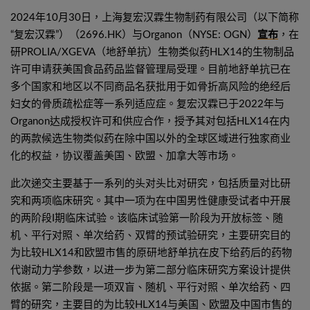
2024年10月30日，上海复宏汉霖生物制药有限公司（以下简称
“复宏汉霖”）（2696.HK）与Organon（NYSE: OGN）
宣布
，在
研PROLIA/XGEVA（地舒单抗）生物类似药HLX14的生物制品
许可申请获美国食品药品监督管理局受理。目前地舒单抗已在
多个国家和地区以不同商品名获批用于如骨折高风险的绝经后
妇女的骨质疏松症等一系列适应症。复宏汉霖已于2022年与
Organon达成授权许可和供应合作，授予其对包括HLX14在内
的两款候选生物类似药在除中国以外的全球区域进行独家商业
化的权益，协议覆盖美国、欧盟、加拿大等市场。
此次递交主要基于一系列的头对头比对研究，包括质量对比研
究和两项临床研究。其中一项为在中国男性健康受试者中开展
的两阶段I期临床试验。该临床试验第一阶段为开放标签、随
机、平行对照、单次给药、双臂的预试验研究，主要研究目的
为比较HLX14和欧盟市售的原研地舒单抗在皮下给药后的药物
代谢动力学参数，以进一步为第二部分临床研究方案设计提供
依据。第二阶段是一项双盲、随机、平行对照、单次给药、四
臂的研究，主要目的为比较HLX14与美国、欧盟及中国市售的