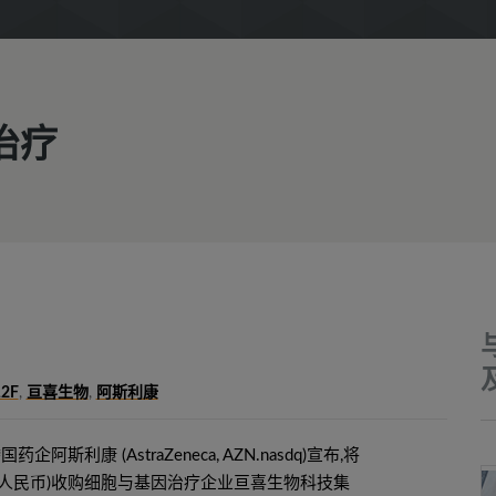
胞治疗
2F
,
亘喜生物
,
阿斯利康
企阿斯利康 (AstraZeneca, AZN.nasdq)宣布,将
亿元人民币)收购细胞与基因治疗企业亘喜生物科技集