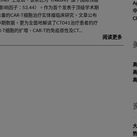
dicine》上发表，该杂志为《Nature》旗下国际顶级
Ap
影响因子：53.44）。作为首个发表于顶级学术期
中
量的CAR-T细胞治疗实体瘤临床研究，文章公布
C
期数据，更为全面地解读了CT041治疗患者的疗
-T细胞的扩增、CAR-T的免疫原性及CT…
大