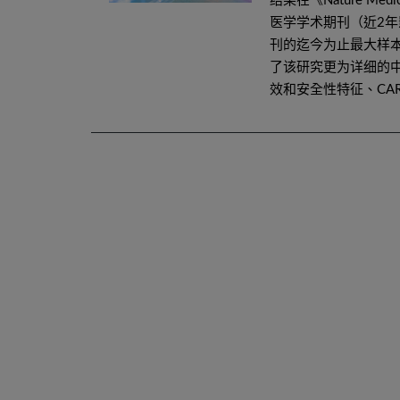
结果在《Nature Me
医学学术期刊（近2年
刊的迄今为止最大样本
了该研究更为详细的中
效和安全性特征、CAR