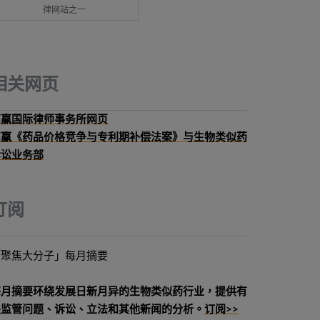
律网站之一
相关网页
高赢国际律师事务所网页
高赢《药品价格竞争与专利期补偿法案》与生物类似药
诉讼业务部
订阅
「聚焦大分子」每月摘要
每月摘要环绕发展日新月异的生物类似药行业，提供有
关监管问题、诉讼、立法和其他新闻的分析。
订阅>>