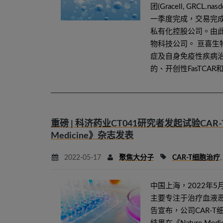
团(Gracell, GRC
一季度完成，交易完
私有化控股公司。由
物科技公司。 亘喜
症及自身免疫性疾病
的、开创性FasTCAR和
重磅 | 科济药业CT041研究者发起试验CA
Medicine》杂志发表
2022-05-17
聚焦大分子
CAR-T细胞治疗
中国上海，2022年5
主要专注于治疗血液恶
告宣布，公司CAR-T