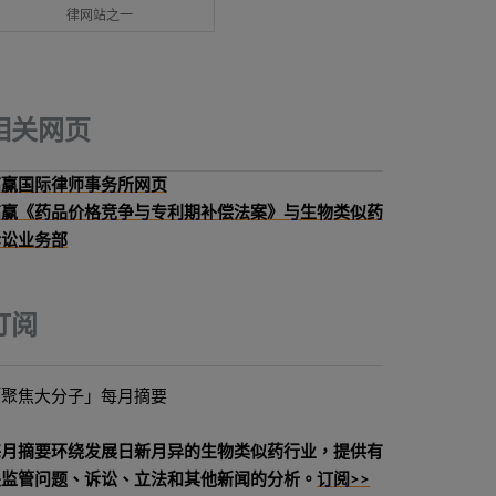
律网站之一
相关网页
高赢国际律师事务所网页
高赢《药品价格竞争与专利期补偿法案》与生物类似药
诉讼业务部
订阅
「聚焦大分子」每月摘要
每月摘要环绕发展日新月异的生物类似药行业，提供有
关监管问题、诉讼、立法和其他新闻的分析。
订阅>>