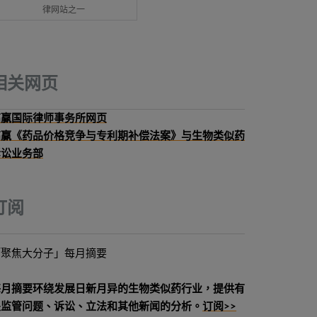
律网站之一
相关网页
高赢国际律师事务所网页
高赢《药品价格竞争与专利期补偿法案》与生物类似药
诉讼业务部
订阅
「聚焦大分子」每月摘要
每月摘要环绕发展日新月异的生物类似药行业，提供有
关监管问题、诉讼、立法和其他新闻的分析。
订阅>>