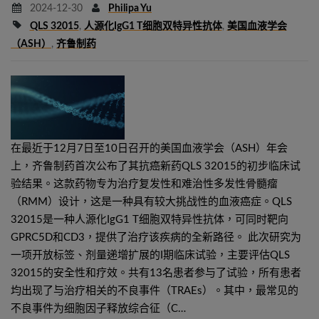
2024-12-30
Philipa Yu
QLS 32015
,
人源化IgG1 T细胞双特异性抗体
,
美国血液学会
（ASH）
,
齐鲁制药
在最近于12月7日至10日召开的美国血液学会（ASH）年会
上，齐鲁制药首次公布了其抗癌新药QLS 32015的初步临床试
验结果。这款药物专为治疗复发性和难治性多发性骨髓瘤
（RMM）设计，这是一种具有较大挑战性的血液癌症。QLS
32015是一种人源化IgG1 T细胞双特异性抗体，可同时靶向
GPRC5D和CD3，提供了治疗该疾病的全新路径。 此次研究为
一项开放标签、剂量递增扩展的I期临床试验，主要评估QLS
32015的安全性和疗效。共有13名患者参与了试验，所有患者
均出现了与治疗相关的不良事件（TRAEs）。其中，最常见的
不良事件为细胞因子释放综合征（C…