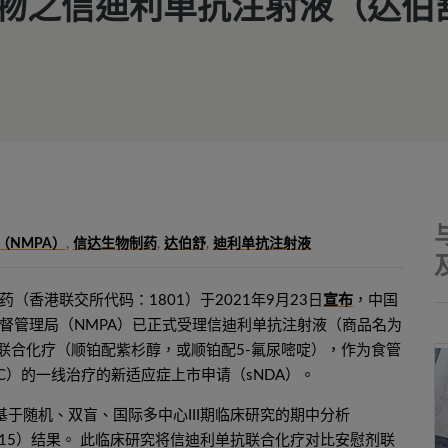
生物之信迪利单抗注射液（达伯
（NMPA）
,
信达生物制药
,
达伯舒
,
迪利单抗注射液
药（香港联交所代码：1801）于2021年9月23日
宣布
，中国
督管理局（NMPA）已正式受理信迪利单抗注射液（商品名为
联合化疗（顺铂配紫杉醇，或顺铂配5-氟尿嘧啶），作为食管
CC）的一线治疗的新适应症上市申请（sNDA）。
是基于随机、双盲、国际多中心III期临床研究的期中分析
NT-15）结果。 此临床研究将信迪利单抗联合化疗对比安慰剂联