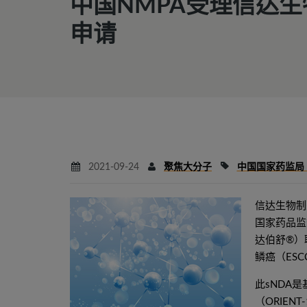
中国NMPA受理信达
申请
2021-09-24
聚焦大分子
中国国家药监局
信达生物制
国家药品监
达伯舒®）
鳞癌（ES
此sNDA
（ORIE