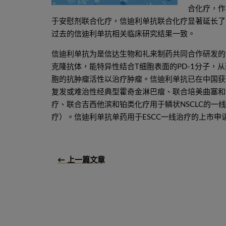
合化疗，作
于安慰剂联合化疗，信迪利单抗联合化疗显著延长了
过去的信迪利单抗相关临床研究结果一致。
信迪利单抗为是信达生物和礼来制药共同合作研发的创
克隆抗体，能特异性结合T细胞表面的PD-1分子，从而
胞的抗肿瘤活性以治疗肿瘤。信迪利单抗已在中国获
复发或难治性经典型霍奇金淋巴瘤、联合培美曲塞和
疗、联合吉西他滨和铂类化疗用于鳞状NSCLC的
疗）。信迪利单抗单药用于ESCC一线治疗的上市申请
← 上一篇文章