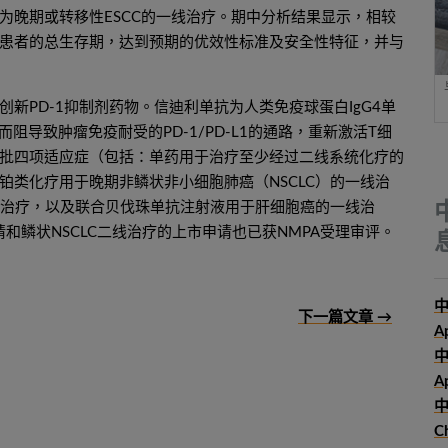
为晚期或转移性ESCC的一线治疗。期中分析结果显示，相较
患者的总生存期，达到预期的优效性标准及安全性特征，并与
新PD-1抑制剂药物。信迪利单抗为人类免疫球蛋白IgG4单
阻导致肿瘤免疫耐受的PD-1/PD-L1的通路，重新激活T细
批四项适应症（包括：单药用于治疗至少经过二线系统化疗的
铂类化疗用于晚期非鳞状非小细胞肺癌（NSCLC）的一线治
一线治疗，以及联合贝伐珠单抗注射液用于肝细胞癌的一线治
和鳞状NSCLC二线治疗的上市申请也已获NMPA受理审评。
中
下一篇文章 →
A
Ap
中
C