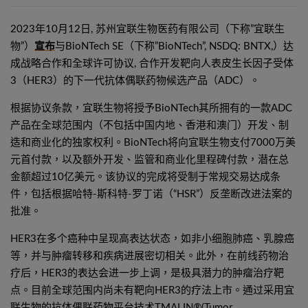
2023年10月12日, 苏州宜联生物医药有限公司（下称”宜联生
物”）
宣布
与BioNTech SE（下称”BioNTech”, NSDQ: BNTX,）达
成战略合作和全球许可协议, 合作开发靶向人表皮生长因子受体
3（HER3）的下一代抗体偶联药物候选产品（ADC）。
根据协议条款，宜联生物将授予BioNTech其所拥有的一款ADC
产品在全球范围内（不包括中国内地、香港和澳门）开发、制
造和商业化的独家权利。BioNTech将向宜联生物支付7000万美
元首付款，以及额外开发、监管和商业化里程碑付款，潜在总
金额超过10亿美元。该协议的完成将受制于常规交易达成条
件，包括根据哈特-斯科特-罗丁诺（“HSR”）反垄断改进法案的
批准。
HER3在多个癌种中呈现高表达状态，如非小细胞肺癌、乳腺癌
等，并与肿瘤转移和疾病进展密切相关。此外，在前线药物治
疗后，HER3的表达会进一步上调，是极具潜力的肿瘤治疗靶
点。目前全球范围内尚未有靶向HER3的疗法上市。通过采用宜
联生物的抗体偶联药物平台技术TMALIN®(Tumor