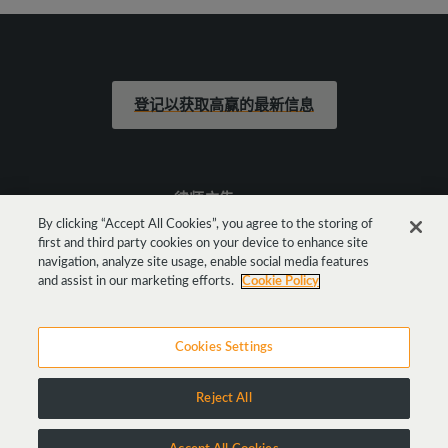
登记以获取高赢的最新信息
律师广告
By clicking “Accept All Cookies”, you agree to the storing of
first and third party cookies on your device to enhance site
法律声明
navigation, analyze site usage, enable social media features
and assist in our marketing efforts.
Cookie Policy
Cookies Settings
Reject All
高赢国际律师事务所版权所有2019