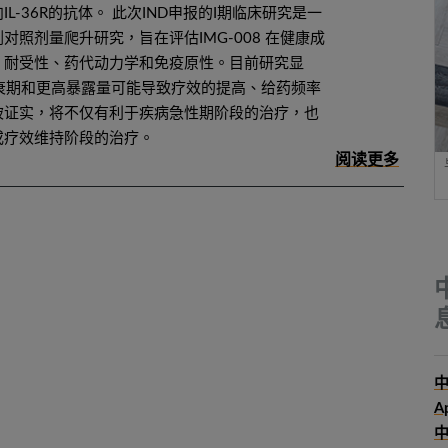
L-36R的抗体。 此次IND申报的I期临床研究是一
对照剂量爬升研究，旨在评估IMG-008 在健康成
、耐受性、药代动力学和免疫原性。目前研究显
长半衰期和更高暴露量可能导致疗效的提高、给药频率
被证实，将不仅有利于疾病急性期阶段的治疗，也
或疗效维持阶段的治疗。
中
A