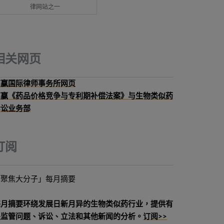
律网站之一
相关网页
高赢国际律师事务所网页
高赢《药品价格竞争与专利期补偿法案》与生物类似药
诉讼业务部
订阅
「聚焦大分子」每月摘要
每月摘要环绕发展日新月异的生物类似药行业，提供有
关监管问题、诉讼、立法和其他新闻的分析。
订阅>>