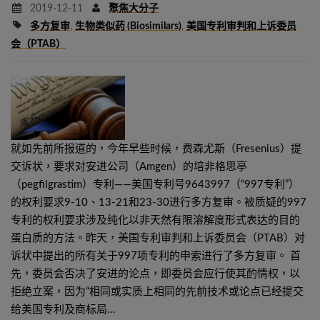
2019-12-11
聚焦大分子
多方复审
,
生物类似药 (biosimilars)
,
美国专利审判和上诉委员
会（PTAB）
就如先前所报道的，今年早些时候，费森尤斯（Fresenius）提
交诉状，要求对安进公司（Amgen）的培非格思亭
（pegfilgrastim）专利——美国专利号9643997（“997专利”）
的权利要求9-10、13-21和23-30进行多方复审。被质疑的997
专利的权利要求涉及纯化以非天然有限溶解度形式表达的目的
蛋白质的方法。昨天，美国专利审判和上诉委员会（PTAB）对
诉状中提出的所有关于997项专利的申索进行了多方复审。 首
先，委员会否决了安进的论点，即委员会应行使其酌情权，以
拒绝立案，因为“相同或实质上相同的先前技术或论点已经提交
给美国专利及商标局…