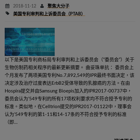
2018-11-12
聚焦大分子
美国专利审判和上诉委员会（PTAB）
以下是美国专利商标局专利审判和上诉委员会（“委员会”）关于
生物仿制药相关程序的最新更新摘要。 曲妥珠单抗： 委员会上
个月发布了两项美国专利No.7,892,549的IPR最终书面决定，该
决定涉及治疗过度表达ErbB2受体导致的乳腺癌的方法。在由
Hospira提交并由Samsung Bioepis加入的IPR2017-00737中，
委员会认为’549专利的所有17项权利要求均不符合授予专利的
标准。类似地，在Celltrion提交的IPR2017-01122中，理事会
认为’549专利的第1-11和14-17条的不符合授予专利的标准
（即…