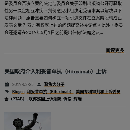
是委员会否决立案的决定与委员会关于印刷出版物公开可获取
性另一决定相互冲突。判例意见小组决定受理本案以解决以下
法律问题：原告需要如何确立一项引述文件在立案阶段构成已
发表文献？ 双方有权就上述的问题提交补充论点。此外，委员
会还邀请在2019年5月1日之前提出任何“法庭之友…
美国政府介入利妥昔单抗（Rituximab）上诉
2019-03-25
聚焦大分子
Biogen
,
利妥昔单抗（Rituximab）
,
美国专利审判和上诉委员
会（PTAB）
,
联邦巡回上诉法院
,
诉讼
,
辉瑞