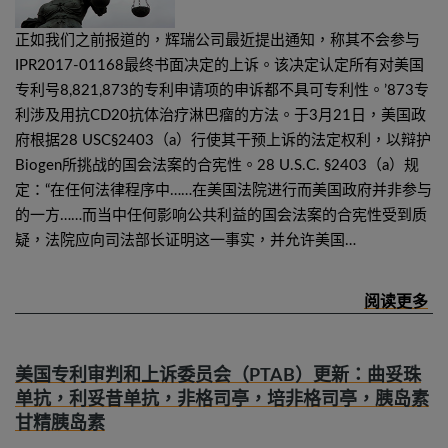
正如我们之前报道的，辉瑞公司最近提出通知，称其不会参与
IPR2017-01168最终书面决定的上诉。该决定认定所有对美国
专利号8,821,873的专利申请项的申诉都不具可专利性。’873专
利涉及用抗CD20抗体治疗淋巴瘤的方法。于3月21日，美国政
府根据28 USC§2403（a）行使其干预上诉的法定权利，以辩护
Biogen所挑战的国会法案的合宪性。28 U.S.C. §2403（a）规
定：“在任何法律程序中……在美国法院进行而美国政府并非参与
的一方……而当中任何影响公共利益的国会法案的合宪性受到质
疑，法院应向司法部长证明这一事实，并允许美国…
美国专利审判和上诉委员会（PTAB）更新：曲妥珠
单抗，利妥昔单抗，非格司亭，培非格司亭，胰岛素
甘精胰岛素