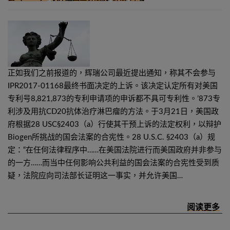
正如我们之前报道的，辉瑞公司最近提出通知，称其不会参与
IPR2017-01168最终书面决定的上诉。该决定认定所有对美国
专利号8,821,873的专利申请项的申诉都不具可专利性。’873专
利涉及用抗CD20抗体治疗淋巴瘤的方法。于3月21日，美国政
府根据28 USC§2403（a）行使其干预上诉的法定权利，以辩护
Biogen所挑战的国会法案的合宪性。28 U.S.C. §2403（a）规
定：“在任何法律程序中……在美国法院进行而美国政府并非参与
的一方……而当中任何影响公共利益的国会法案的合宪性受到质
疑，法院应向司法部长证明这一事实，并允许美国…