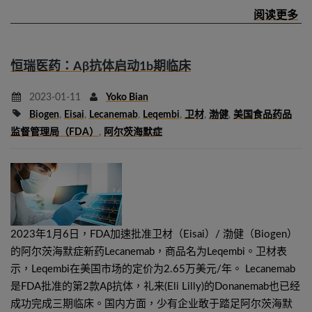
恒瑞医药：Aβ抗体启动1b期临床
2023-01-11
Yoko Bian
Biogen
,
Eisai
,
Lecanemab
,
Leqembi
,
卫材
,
渤健
,
美国食品药品
监督管理局（FDA）
,
阿尔茨海默症
2023年1月6日，FDA加速批准卫材（Eisai）/ 渤健（Biogen）
的阿尔茨海默症新药Lecanemab，商品名为Leqembi。卫材表
示，Leqembi在美国市场的定价为2.65万美元/年。 Lecanemab
是FDA批准的第2款Aβ抗体，礼来(Eli Lilly)的Donanemab也已经
成功完成三期临床。国内方面，少有企业敢于踏足阿尔茨海默