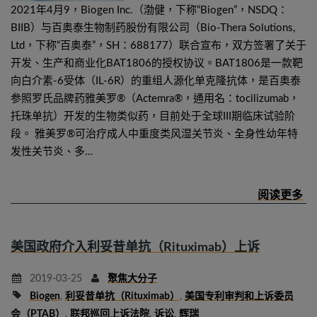
2021年4月9，Biogen Inc.（渤健，下称“Biogen”，NSDQ：
BIIB）与百奥泰生物制药股份有限公司（Bio-Thera Solutions,
Ltd，下称“百奥泰”，SH：688177）联合宣布，双方签署了关于
开发、生产和商业化BAT1806的授权协议。BAT1806是一款靶
向白介素-6受体（IL-6R）的重组人源化单克隆抗体，是百奥泰
参照罗氏品牌药雅美罗®（Actemra®，通用名：tocilizumab，
托珠单抗）开发的生物类似药，目前处于全球III期临床试验阶
段。 雅美罗®可治疗成人中重度类风湿关节炎、全身性幼年特
发性关节炎、多…
美国政府介入利妥昔单抗（Rituximab）上诉
2019-03-25
聚焦大分子
Biogen
,
利妥昔单抗（Rituximab）
,
美国专利审判和上诉委员
会（PTAB）
,
联邦巡回上诉法院
,
诉讼
,
辉瑞