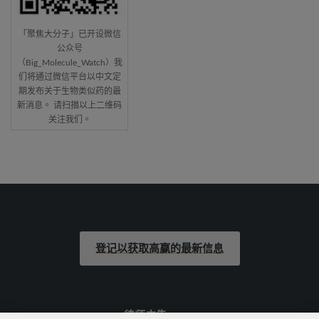
「聚焦大分子」已开设微信
公众号
（Big_Molecule_Watch）我
们将通过微信平台以中文定
期发布关于生物类似药的最
新消息。 请扫描以上二维码
关注我们。
登记以获取高赢的最新信息
律师广告