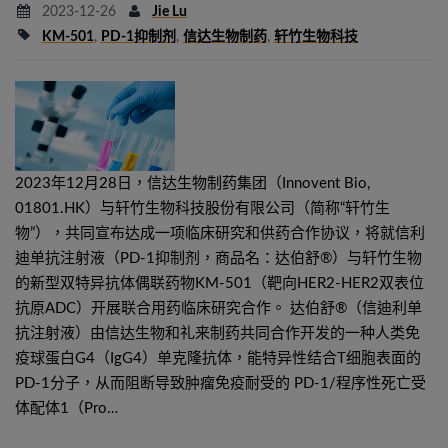
2023-12-26
Jie Lu
KM-501
,
PD-1抑制剂
,
信达生物制药
,
轩竹生物科技
2023年12月28日，信达生物制药集团（Innovent Bio,
01801.HK）与轩竹生物科技股份有限公司（简称“轩竹生
物”），共同宣布达成一项临床研究和供药合作协议，将就信利
迪单抗注射液（PD-1抑制剂，商品名：达伯舒®）与轩竹生物
的新型双特异抗体偶联药物KM-501（靶向HER2-HER2双表位
抗原ADC）开展联合用药临床研究合作。 达伯舒®（信迪利单
抗注射液）由信达生物和礼来制药共同合作开发的一种人类免
疫球蛋白G4（IgG4）单克隆抗体，能特异性结合T细胞表面的
PD-1分子，从而阻断导致肿瘤免疫耐受的 PD-1/程序性死亡受
体配体1（Pro…