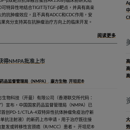
TGF-β双靶点抗体融合蛋白AK130的临床前研究结
Ap
0可特异性地结合TIGIT与TGF-β靶点，并具有高亲
中
大的抗肿瘤效应，且不具有ADCC和CDC作用，安
C
结果充分支持其在抗肿瘤治疗方向上的临床开发。
得NMPA批准上市
药品监督管理局（NMPA）
,
康方生物
,
开坦尼®
，康方生物科技（开曼）有限公司（香港联交所代码：
物”）宣布，中国国家药品监督管理局（NMPA）已
创PD-1/CTLA-4双特异性抗体肿瘤免疫治疗新
利单抗注射液）的新药上市申请，用于治疗既往接
大
复发或转移性宫颈癌（R/MCC）患者。 开坦尼®