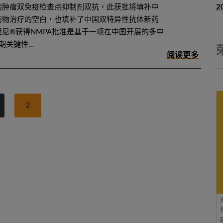
的肿瘤双免疫检查点抑制剂双抗，此获批将填补中
2
药物治疗的空白，也填补了中国双特异性抗体新药
尼®获得NMPA批准是基于一项在中国开展的多中
I期关键性…
2