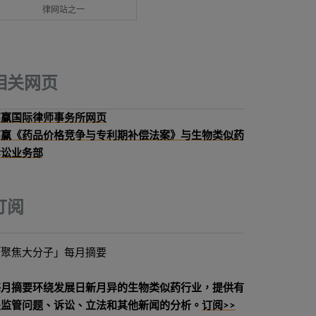
律网站之一
相关网页
高赢国际律师事务所网页
高赢《药品价格竞争与专利期补偿法案》与生物类似药
诉讼业务部
订阅
「聚焦大分子」每月摘要
每月摘要环绕发展日新月异的生物类似药行业，提供有
关监管问题、诉讼、立法和其他新闻的分析。
订阅>>