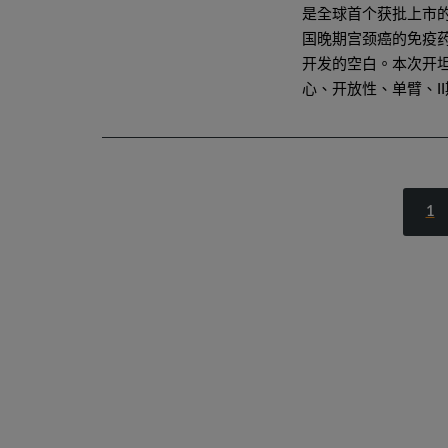
是全球首个获批上市
国晚期宫颈癌的免疫
开发的空白。本次开坦
心、开放性、单臂、I
1