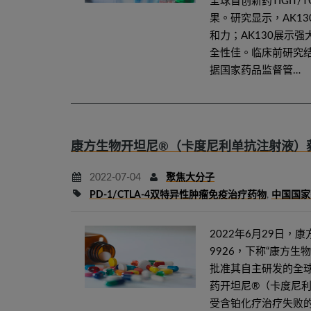
全球首创新药TIGIT/
果。研究显示，AK13
和力；AK130展示强
全性佳。临床前研究
据国家药品监督管…
康方生物开坦尼®（卡度尼利单抗注射液）获
2022-07-04
聚焦大分子
PD-1/CTLA-4双特异性肿瘤免疫治疗药物
,
中国国家
2022年6月29日
9926，下称“康方生
批准其自主研发的全球首
药开坦尼®（卡度尼
受含铂化疗治疗失败的