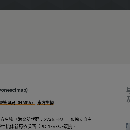
escimab)
督管理局（NMPA）
,
康方生物
，康方生物（港交所代码：9926.HK）宣布独立自主
抗体新药依沃西（PD-1/VEGF双抗，