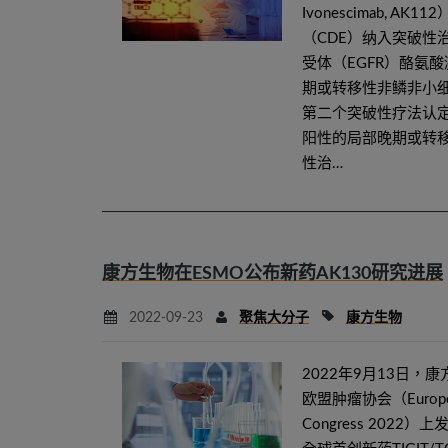
Ivonescimab,
（CDE）纳入突破性
受体（EGFR）酪氨酸
期或转移性非鳞非小细
第二个突破性疗法认定，
阳性的局部晚期或转移
性治…
康方生物在ESMO公布新药AK130研究进展
2022-09-23
聚焦大分子
康方生物
2022年9月13日，康
欧盟肿瘤协会（European S
Congress 20