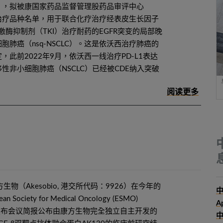
 AK112），拟被康国家药品监督管理股药品审评中心
治疗品种名单，用于联合化疗治疗经表皮生长因子
激酶抑制剂（TKI）治疗耐药的EGFR突变的局部晚
胞肺癌（nsq-NSCLC）。这是依沃西治疗肺癌的
此前2022年9月，依沃西一线治疗PD-L1表达
性非小细胞肺癌（NSCLC）已经被CDE纳入突破
方生物（Akesobio, 港交所代码：9926）在今年的
中
ociety for Medical Oncology (ESMO)
A
22）上发布会议简报公布由康方生物完全独立自主开发的