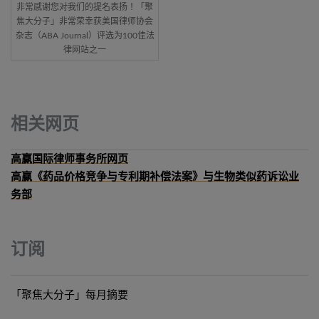
非常感谢您对我们的提名表扬！「聚
焦大分子」非常荣幸获美国律师协会
杂志（ABA Journal）评选为100佳法
律网站之一
相关网页
高赢国际律师事务所网页
高赢《药品价格竞争与专利期补偿法案》与生物类似药诉讼业
务部
订阅
「聚焦大分子」每月摘要