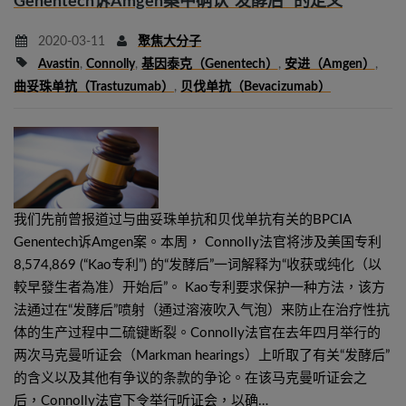
Genentech诉Amgen案中确认“发酵后” 的定义
2020-03-11
聚焦大分子
Avastin
,
Connolly
,
基因泰克（Genentech）
,
安进（Amgen）
,
曲妥珠单抗（trastuzumab）
,
贝伐单抗（Bevacizumab）
我们先前曾报道过与曲妥珠单抗和贝伐单抗有关的BPCIA
Genentech诉Amgen案。本周， Connolly法官将涉及美国专利
8,574,869 (“Kao专利”) 的“发酵后”一词解释为“收获或纯化（以
較早發生者為准）开始后”。 Kao专利要求保护一种方法，该方
法通过在“发酵后”喷射（通过溶液吹入气泡）来防止在治疗性抗
体的生产过程中二硫键断裂。Connolly法官在去年四月举行的
两次马克曼听证会（Markman hearings）上听取了有关“发酵后”
的含义以及其他有争议的条款的争论。在该马克曼听证会之
后，Connolly法官下令举行听证会，以确…