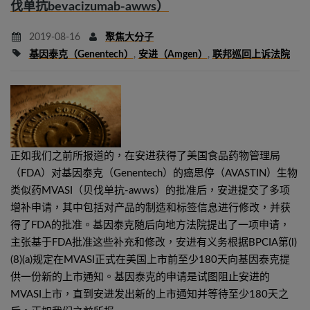
伐单抗bevacizumab-awws）
2019-08-16
聚焦大分子
基因泰克（Genentech）
,
安进（Amgen）
,
联邦巡回上诉法院
正如我们之前所报道的，在安进获得了美国食品药物管理局
（FDA）对基因泰克（Genentech）的癌思停（AVASTIN）生物
类似药MVASI（贝伐单抗-awws）的批准后，安进提交了多项
增补申请，其中包括对产品的制造和标签信息进行修改，并获
得了FDA的批准。基因泰克随后向地方法院提出了一项申请，
主张基于FDA批准这些补充和修改，安进有义务根据BPCIA第(l)
(8)(a)规定在MVASI正式在美国上市前至少180天向基因泰克提
供一份新的上市通知。基因泰克的申请是试图阻止安进的
MVASI上市，直到安进发出新的上市通知并等待至少180天之