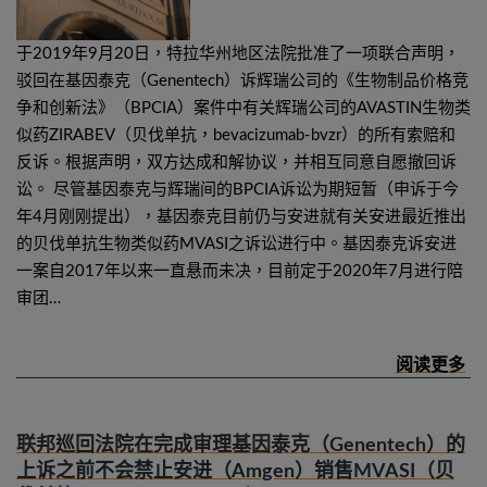
于2019年9月20日，特拉华州地区法院批准了一项联合声明，
驳回在基因泰克（Genentech）诉辉瑞公司的《生物制品价格竞
争和创新法》（BPCIA）案件中有关辉瑞公司的AVASTIN生物类
似药ZIRABEV（贝伐单抗，bevacizumab-bvzr）的所有索赔和
反诉。根据声明，双方达成和解协议，并相互同意自愿撤回诉
讼。 尽管基因泰克与辉瑞间的BPCIA诉讼为期短暂（申诉于今
年4月刚刚提出），基因泰克目前仍与安进就有关安进最近推出
的贝伐单抗生物类似药MVASI之诉讼进行中。基因泰克诉安进
一案自2017年以来一直悬而未决，目前定于2020年7月进行陪
审团…
联邦巡回法院在完成审理基因泰克（Genentech）的
上诉之前不会禁止安进（Amgen）销售MVASI（贝