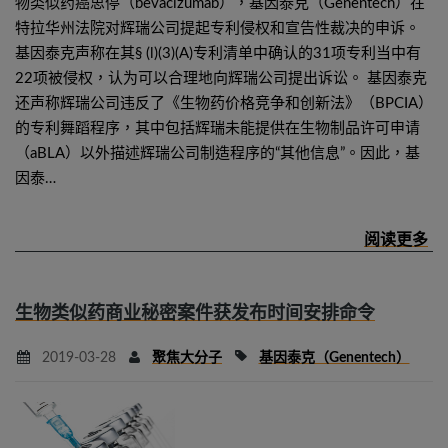
物类似药癌思停（bevacizumab），基因泰克（Genentech）在
特拉华州法院对辉瑞公司提起专利侵权和宣告性裁决的申诉。
基因泰克声称在其§ (l)(3)(A)专利清单中确认的31项专利当中有
22项被侵权，认为可以合理地向辉瑞公司提出诉讼。 基因泰克
还声称辉瑞公司违反了《生物药价格竞争和创新法》（BPCIA）
的专利舞蹈程序，其中包括辉瑞未能提供在生物制品许可申请
（aBLA）以外描述辉瑞公司制造程序的“其他信息”。因此，基
因泰…
生物类似药商业秘密案件获发布时间安排命令
2019-03-28
聚焦大分子
基因泰克（Genentech）