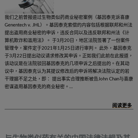
我们之前曾报道过生物类似药商业秘密案例（基因泰克诉喜康
Genentech v. JHL）。基因泰克索偿的内容包括根据联邦和州法
提出盗用商业秘密的申诉，违反合同以及违反联邦和州法《计
算机欺诈和滥用法》。 于3月20日，地区法院签署了一份案件
管理令，案件定于2021年1月25日进行审判。 此外，基因泰克
于3月22日提出动议请求修改其申诉。正如我们此前在此报道，
该动议是在法院驳回基因泰克的几项申诉之后提出的。在其动
议中，基因泰克认为其提议修改后的申诉将解决法院认定的若
干理据不足之处，即： 提出事实合理推断被告John Chan与喜康
密谋盗用基因泰克的商业秘密。…