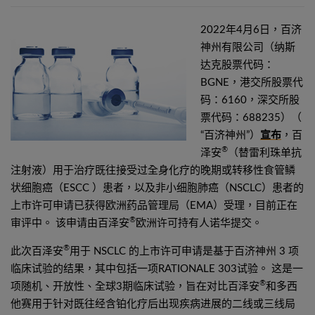
2022年4月6日，百济
神州有限公司（纳斯
达克股票代码：
BGNE，港交所股票代
码：6160，深交所股
票代码：688235）（
“百济神州”）
宣布
，百
®
泽安
（替雷利珠单抗
注射液）用于治疗既往接受过全身化疗的晚期或转移性食管鳞
状细胞癌（ESCC ）患者，以及非小细胞肺癌（NSCLC）患者的
上市许可申请已获得欧洲药品管理局（EMA）受理，目前正在
®
审评中。 该申请由百泽安
欧洲许可持有人诺华提交。
®
此次百泽安
用于 NSCLC 的上市许可申请是基于百济神州 3 项
临床试验的结果，其中包括一项RATIONALE 303试验。 这是一
®
项随机、开放性、全球3期临床试验，旨在对比百泽安
和多西
他赛用于针对既往经含铂化疗后出现疾病进展的二线或三线局