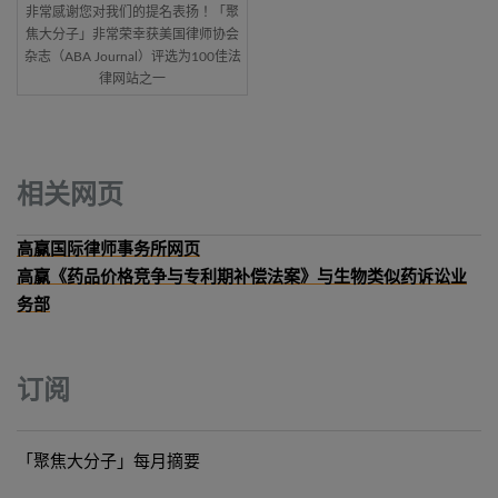
非常感谢您对我们的提名表扬！「聚
焦大分子」非常荣幸获美国律师协会
杂志（ABA Journal）评选为100佳法
律网站之一
相关网页
高赢国际律师事务所网页
高赢《药品价格竞争与专利期补偿法案》与生物类似药诉讼业
务部
订阅
「聚焦大分子」每月摘要