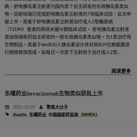
病，舒地胰岛素注射液为国内首个自主研发的长效胰岛素类似
物。目前恒瑞已完成舒地胰岛素注射液的7项临床试验，此次申
报上市，是基于舒地胰岛素注射液治疗成人2型糖尿病
（T2DM）患者的两项关键Ⅲ期临床试验。 舒地胰岛素注射液
是由恒瑞医药自主研发的一款长效胰岛素类似物，为1类治疗用
生物制品，其基于desB30人胰岛素设计并对其B29位赖氨酸进
行侧链修饰而成，拟每日一次皮下注射用于治疗成人2型…
东曜药业bevacizumab生物类似获批上市
2021-12-07
聚焦大分子
Avastin
,
东曜药业
,
中国国家药监局（NMPA）