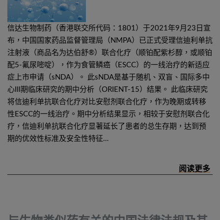
信达生物制药（香港联交所代码：1801）于2021年9月23日宣
布，中国国家药品监督管理局（NMPA）已正式受理信迪利单抗
注射液（商品名为达伯舒®）联合化疗（顺铂配紫杉醇，或顺铂
配5-氟尿嘧啶），作为食管鳞癌（ESCC）的一线治疗的新适应
症上市申请（sNDA）。 此sNDA是基于随机、双盲、国际多中
心III期临床研究的期中分析（ORIENT-15）结果。 此临床研究
将信迪利单抗联合化疗对比安慰剂联合化疗，作为晚期或转移
性ESCC的一线治疗。期中分析结果显示，相较于安慰剂联合化
疗，信迪利单抗联合化疗显著延长了患者的总生存期，达到预
期的优效性标准及安全性特征…