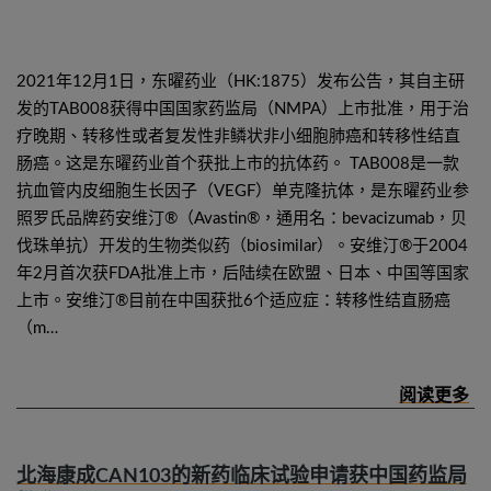
2021年12月1日，东曜药业（HK:1875）发布公告，其自主研
发的TAB008获得中国国家药监局（NMPA）上市批准，用于治
疗晚期、转移性或者复发性非鳞状非小细胞肺癌和转移性结直
肠癌。这是东曜药业首个获批上市的抗体药。 TAB008是一款
抗血管内皮细胞生长因子（VEGF）单克隆抗体，是东曜药业参
照罗氏品牌药安维汀®（Avastin®，通用名：bevacizumab，贝
伐珠单抗）开发的生物类似药（biosimilar）。安维汀®于2004
年2月首次获FDA批准上市，后陆续在欧盟、日本、中国等国家
上市。安维汀®目前在中国获批6个适应症：转移性结直肠癌
（m…
北海康成CAN103的新药临床试验申请获中国药监局