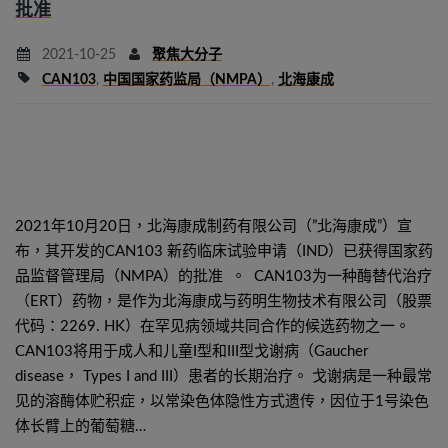
批准
2021-10-25
聚焦大分子
CAN103
,
中国国家药监局（NMPA）
,
北海康成
2021年10月20日，北海康成制药有限公司（”北海康成”）宣
布，其开发的CAN103 新药临床试验申请（IND）已获得国家药
品监督管理局（NMPA）的批准 。 CAN103为一种酶替代治疗
（ERT）药物，是作为北海康成与药明生物技术有限公司（股票
代码：2269. HK）在罕见病领域共同合作的候选药物之一。
CAN103将用于成人和儿童I型和III型戈谢病（Gaucher
disease， Types I and III）患者的长期治疗。 戈谢病是一种最常
见的溶酶体贮积症，以常染色体隐性方式遗传，因位于1号染色
体长臂上的葡萄糖…