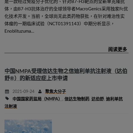
是一款经过免疫分子优化的、针对B7-H3靶点的全新单克隆抗
体，由B7-H3抗体治疗的全球领导者MacroGenics采用独家Fc优
化技术开发。当前，全球尚无此类药物获批，在针对难治性实
体瘤的一期临床试验（NCT01391143）中期分析显示，
Enoblituzuma…
中国NMPA受理信达生物之信迪利单抗注射液（达伯
舒®）的新适应症上市申请
2021-09-24
聚焦大分子
中国国家药监局（NMPA）
,
信达生物制药
,
达伯舒
,
迪利单抗
注射液