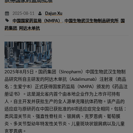
获得国家药监局批准
2025-08-11
Dajun Xu
中国国家药监局（NMPA）
,
中国生物武汉生物制品研究所
,
国
药集团
,
阿达木单抗
2025年8月5日，国药集团（Sinopharm）中国生物武汉生物制
品研究所自主研发的阿达木单抗（Adalimumab）注射液（商品
名：生爱宁®）正式获得国家药监局（NMPA）颁发的《药品注
册证书》。这是湖北省内首个由本地企业作为上市许可持有
人，自主开发并获批生产的全人源单克隆抗体药物。该产品的
适应症与原研药在中国已获批准的8项适应症完全相同，包括：
类风湿关节炎、强直性脊柱炎、银屑病、克罗恩病、葡萄膜
炎、多关节型幼年特发性关节炎、儿童斑块状银屑病以及儿童
克罗恩病。